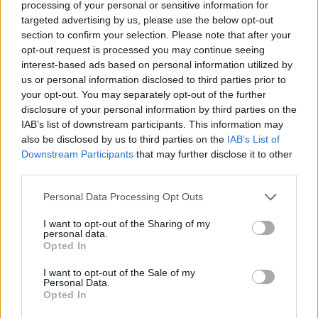
processing of your personal or sensitive information for
targeted advertising by us, please use the below opt-out
section to confirm your selection. Please note that after your
opt-out request is processed you may continue seeing
interest-based ads based on personal information utilized by
us or personal information disclosed to third parties prior to
your opt-out. You may separately opt-out of the further
disclosure of your personal information by third parties on the
IAB’s list of downstream participants. This information may
16.11.2021, 09:41
also be disclosed by us to third parties on the
IAB’s List of
Νέο «μαχαίρι» στον λογαριασμό των ρύπων για να
Downstream Participants
that may further disclose it to other
ξεφουσκώσουν οι λογαριασμοί ρεύματος
third parties.
Μόλις το 8% θα μείνει στον ΕΛΑΠΕ από τα έσοδα των
Please note that this website/app uses one or more Google
ρύπων - Στο Ταμείο Ενεργειακής Μετάβασης θα
Personal Data Processing Opt Outs
services and may gather and store information including but
καταλήξει σχεδόν το 70% των ρύπων (για την
not limited to your visit or usage behaviour. You may click to
I want to opt-out of the Sharing of my
ακρίβεια το 69,86% των εσόδων)
personal data.
grant or deny consent to Google and its third-party tags to
Opted In
use your data for below specified purposes in below Google
consent section.
I want to opt-out of the Sale of my
Personal Data.
Opted In