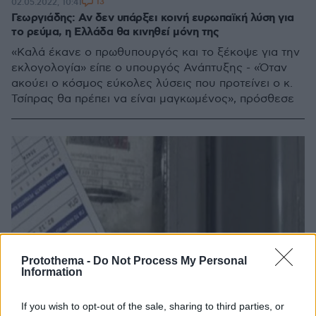
13
02.05.2022, 10:41
Γεωργιάδης: Αν δεν υπάρξει κοινή ευρωπαϊκή λύση για
το ρεύμα, η Ελλάδα θα κινηθεί μόνη της
«Καλά έκανε ο πρωθυπουργός και το ξέκοψε για την
εκλογολογία» είπε ο υπουργός Ανάπτυξης - «Όταν
ακούει ο κόσμος εύκολες λύσεις που προτείνει ο κ.
Τσίπρας θα πρέπει να είναι μαγκωμένος», πρόσθεσε
Protothema -
Do Not Process My Personal
Information
If you wish to opt-out of the sale, sharing to third parties, or