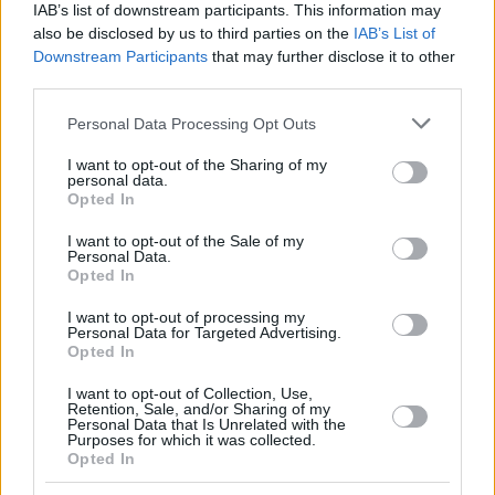
IAB’s list of downstream participants. This information may
also be disclosed by us to third parties on the
IAB’s List of
Downstream Participants
that may further disclose it to other
third parties.
20.04.2023, 11:38
Please note that this website/app uses one or more Google
Personal Data Processing Opt Outs
Ο Γκουαρδιόλα παρηγόρησε τον Σανέ μετά το Μπάγερν
services and may gather and store information including but
- Μάντσεστερ Σίτι
not limited to your visit or usage behaviour. You may click to
I want to opt-out of the Sharing of my
personal data.
grant or deny consent to Google and its third-party tags to
Ο Πεπ Γκουαρδιόλα και ο Λερόι Σανέ είχαν ένα
Opted In
use your data for below specified purposes in below Google
εγκάρδιο τετ-α-τετ μετά το τέλος του Μπάγερν-
consent section.
Μάντσεστερ Σίτι, με τον Καταλανό τεχνικό να
I want to opt-out of the Sale of my
Personal Data.
παρηγορεί τον πρώην παίκτη του στους Πολίτες για
Opted In
τον αποκλεισμό της ομάδας του
I want to opt-out of processing my
Personal Data for Targeted Advertising.
Opted In
I want to opt-out of Collection, Use,
Retention, Sale, and/or Sharing of my
Personal Data that Is Unrelated with the
Purposes for which it was collected.
Opted In