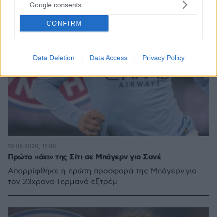
Google consents
CONFIRM
Data Deletion
Data Access
Privacy Policy
10.06.2020, 11:08
Πρώτο «όχι» της Σίτι σε Μπάγερν για Σανέ
Απορρίφθηκε η πρώτη προσφορά της Μπάγερν για
τον 23χρονο Γερμανό εξτρέμ