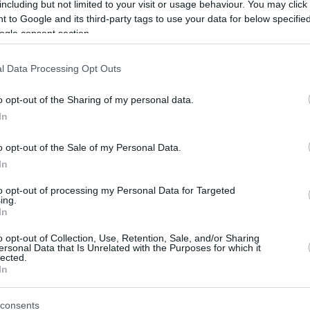
πός κακοποίησε σεξουαλικά
including but not limited to your visit or usage behaviour. You may click 
 to Google and its third-party tags to use your data for below specifi
η σε πλοίο που εκτελούσε το
ogle consent section.
όγιο Χανιά - Πειραιάς
l Data Processing Opt Outs
ταν έφθασε το πλοίο στο λιμάνι του Πειραιά,
ο περιστατικό στα στελέχη του Λιμενικού και
o opt-out of the Sharing of my personal data.
ήνυση
In
o opt-out of the Sale of my Personal Data.
09
In
διαφανών προσωπίδων υψηλής
to opt-out of processing my Personal Data for Targeted
σίας στο Κεντρικό Λιμεναρχείο
ing.
In
ά
o opt-out of Collection, Use, Retention, Sale, and/or Sharing
ersonal Data that Is Unrelated with the Purposes for which it
υλία ανέλαβε ο βουλευτής της Νέας Δημοκρατίας Α'
lected.
ι Νήσων, Νικόλαος Μανωλάκος
In
consents
3