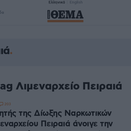
Ελληνικά
English
δα
ιά
ag Λιμεναρχείο Πειραιά
203
κητής της Δίωξης Ναρκωτικών
εναρχείου Πειραιά άνοιγε την