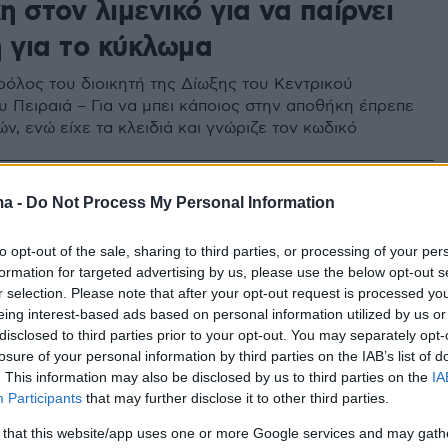
 στον λιμενικό για να παίρνει
η για το κύκλωμα
ρόλος του διοικητή της Δίωξης του Κεντρικού
υ Πειραιά – Για να μπει κάποιος στην αποθήκη έπρεπε
ν, ενώ είχε τα κλειδιά και γνώριζε τον κωδικό
3
ma -
Do Not Process My Personal Information
χτυα των Λιμενικών ο
ήμονας της κόκας»
to opt-out of the sale, sharing to third parties, or processing of your per
formation for targeted advertising by us, please use the below opt-out s
r selection. Please note that after your opt-out request is processed y
«έσπαγε» και μοίραζε την κοκαΐνη στα κυκλώματα για
eing interest-based ads based on personal information utilized by us or
ουν στα κοσμικά σαλόνια της Αθήνας – Στο
disclosed to third parties prior to your opt-out. You may separately opt-
ου βρέθηκαν ναρκωτικά, αεροβόλα όπλα, ένα
losure of your personal information by third parties on the IAB’s list of
και ζυγαριές ακριβείας
. This information may also be disclosed by us to third parties on the
IA
Participants
that may further disclose it to other third parties.
79
0
 that this website/app uses one or more Google services and may gath