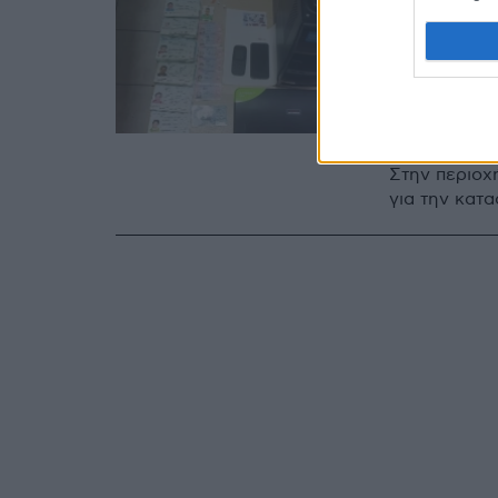
Εξαρθρ
πλαστά
αλλοδα
Συνελήφθησα
Στην περιοχ
για την κατ