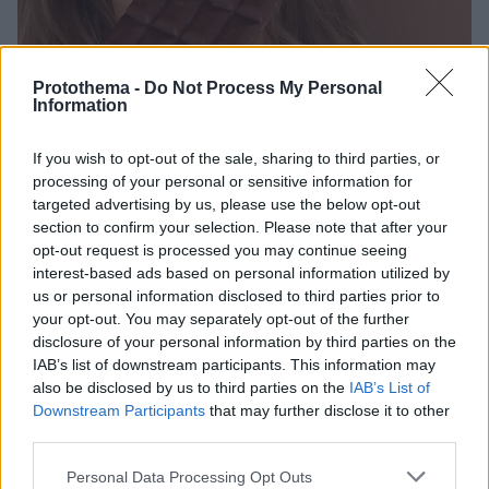
Protothema -
Do Not Process My Personal
Information
20.04.2024, 19:15
If you wish to opt-out of the sale, sharing to third parties, or
Θέλετε επειγόντως γλυκό; Επτά τροφές χωρίς ζάχαρη,
processing of your personal or sensitive information for
που σταματούν τις λιγούρες
targeted advertising by us, please use the below opt-out
section to confirm your selection. Please note that after your
Αντί για εκείνη τη σοκολατίνα ή το παγωτό που έχετε
opt-out request is processed you may continue seeing
βάλει στο μάτι, δοκιμάστε μία από τις εναλλακτικές
interest-based ads based on personal information utilized by
επιλογές που προτείνουν οι ειδικοί για τις δύσκολες
us or personal information disclosed to third parties prior to
λιγούρες, όταν θέλετε επειγόντως κάτι γλυκό
your opt-out. You may separately opt-out of the further
disclosure of your personal information by third parties on the
IAB’s list of downstream participants. This information may
also be disclosed by us to third parties on the
IAB’s List of
Downstream Participants
that may further disclose it to other
third parties.
Please note that this website/app uses one or more Google
Personal Data Processing Opt Outs