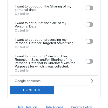
services and may gather and store information including but
not limited to your visit or usage behaviour. You may click to
I want to opt-out of the Sharing of my
personal data.
grant or deny consent to Google and its third-party tags to
Opted In
use your data for below specified purposes in below Google
consent section.
I want to opt-out of the Sale of my
Personal Data.
Opted In
I want to opt-out of processing my
Personal Data for Targeted Advertising.
Opted In
I want to opt-out of Collection, Use,
Retention, Sale, and/or Sharing of my
Personal Data that Is Unrelated with the
Purposes for which it was collected.
Opted In
29.04.2022, 19:43
Google consents
Λαιμαργία: Η κίνηση-κλειδί που βάζει φρένο στις
λιγούρες
CONFIRM
Υπάρχει μια κίνηση - κλειδί που μπορεί να φρενάρει
μονομιάς τη λαιμαργία και τις λιγούρες όταν κάνουμε
δίαιτα. Δείτε ποια
Data Deletion
Data Access
Privacy Policy