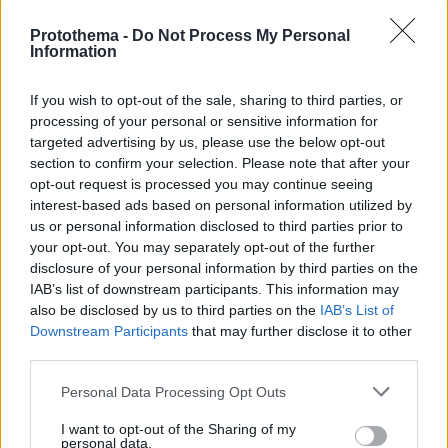
Protothema -
Do Not Process My Personal
Information
If you wish to opt-out of the sale, sharing to third parties, or
processing of your personal or sensitive information for
targeted advertising by us, please use the below opt-out
section to confirm your selection. Please note that after your
opt-out request is processed you may continue seeing
interest-based ads based on personal information utilized by
us or personal information disclosed to third parties prior to
your opt-out. You may separately opt-out of the further
disclosure of your personal information by third parties on the
IAB’s list of downstream participants. This information may
also be disclosed by us to third parties on the
IAB’s List of
Downstream Participants
that may further disclose it to other
third parties.
Please note that this website/app uses one or more Google
Personal Data Processing Opt Outs
services and may gather and store information including but
16.02.2025, 17:00
not limited to your visit or usage behaviour. You may click to
I want to opt-out of the Sharing of my
Συνεργασία της Rivian με την LG για μπαταρίες
personal data.