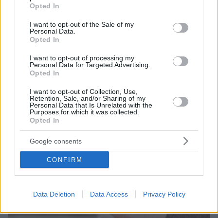
grant or deny consent to Google and its third-party tags to
Opted In
Η Rivian προχώρησε σε συμφωνία με την LG Energy
use your data for below specified purposes in below Google
Solution και τα μοντέλα της θα είναι από τα πρώτα
consent section.
I want to opt-out of the Sale of my
που θα χρησιμοποιούν τις νέες μπαταρίες 4695 με
Personal Data.
προηγμένα τεχνολογικά χαρακτηριστικά.
Opted In
I want to opt-out of processing my
Personal Data for Targeted Advertising.
Opted In
I want to opt-out of Collection, Use,
Retention, Sale, and/or Sharing of my
Personal Data that Is Unrelated with the
Purposes for which it was collected.
Opted In
Google consents
CONFIRM
Data Deletion
Data Access
Privacy Policy