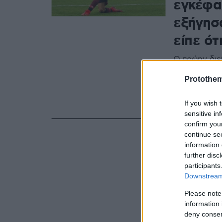
εγκέφα
εξήγησα
είπε ότ
Ο πρώην διε
σημάδεψε μι
Protothe
στον εγκέφα
τη δύσκολη 
που βρήκε σ
If you wish 
πρόκληση τη
sensitive in
confirm you
continue se
information 
further disc
participants
Downstream 
Please note
information 
deny consent