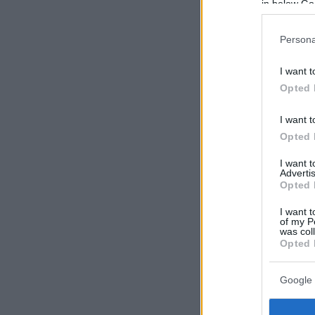
in below Go
Persona
I want t
Opted 
I want t
Opted 
I want 
Advertis
Opted 
I want t
of my P
was col
Opted 
Google 