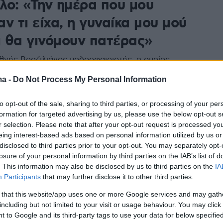
λο: «Την ημέρα που μου
ν τι είχα, η γυναίκα μου μού
ι θα γινόμουν πατέρας»
θνής Βραζιλιάνος ποδοσφαιριστής, ο οποίος
α εποχή στη Ρόμα, μίλησε για μάχη του με έναν όγκο
ma -
Do Not Process My Personal Information
λο το 2014, αποκαλύπτοντας το σοκ της ανακάλυψης,
απόφαση της χειρουργικής επέμβασης και τη δύναμη
την οικογένειά του για να ξεπεράσει τη μεγαλύτερη
to opt-out of the sale, sharing to third parties, or processing of your per
ς ζωής του
formation for targeted advertising by us, please use the below opt-out s
r selection. Please note that after your opt-out request is processed y
eing interest-based ads based on personal information utilized by us or
disclosed to third parties prior to your opt-out. You may separately opt-
losure of your personal information by third parties on the IAB’s list of
. This information may also be disclosed by us to third parties on the
IA
Participants
that may further disclose it to other third parties.
 that this website/app uses one or more Google services and may gath
including but not limited to your visit or usage behaviour. You may click 
 to Google and its third-party tags to use your data for below specifi