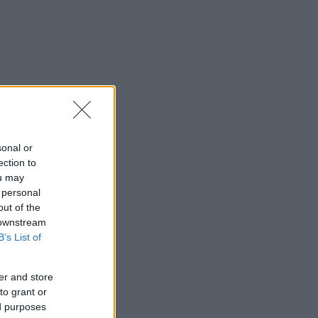
sonal or
ection to
ou may
 personal
out of the
 downstream
B’s List of
er and store
to grant or
ed purposes