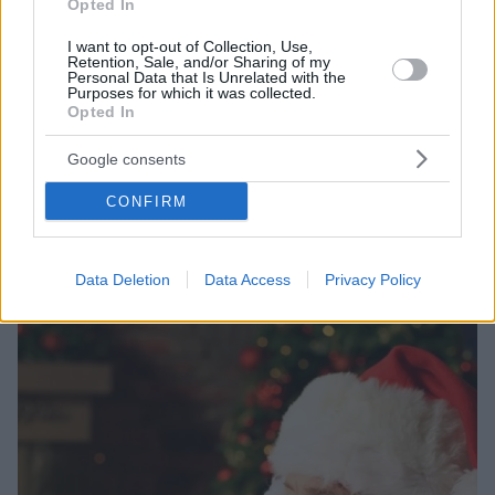
Opted In
I want to opt-out of Collection, Use,
Retention, Sale, and/or Sharing of my
Personal Data that Is Unrelated with the
Purposes for which it was collected.
Opted In
1
03.01.2020, 15:37
Google consents
Σίσσυ Χρηστίδου: Συναντήθηκε με τον Άη-Βασίλη στη
Λαπωνία και έβγαλε βίντεο
CONFIRM
Στη Φινλανδία ταξίδεψε η παρουσιάστρια μαζί με
τους γιους της, τη Μαρία Κορινθίου, τον Γιάννη
Αϊβάζη και την κόρη τους
Data Deletion
Data Access
Privacy Policy