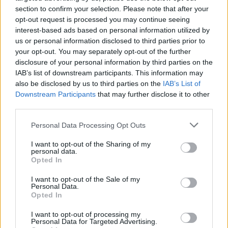
Αναπτερώνονται οι ελπίδες για την ενίσχυση της
section to confirm your selection. Please note that after your
τουριστικής βιομηχανίας στη χώρα - Η εμφάνιση της
opt-out request is processed you may continue seeing
μετάλλαξης «Omicron» δεν έχει προκαλέσει
interest-based ads based on personal information utilized by
ακυρώσεις
us or personal information disclosed to third parties prior to
your opt-out. You may separately opt-out of the further
disclosure of your personal information by third parties on the
IAB’s list of downstream participants. This information may
also be disclosed by us to third parties on the
IAB’s List of
Downstream Participants
that may further disclose it to other
third parties.
Please note that this website/app uses one or more Google
Personal Data Processing Opt Outs
services and may gather and store information including but
not limited to your visit or usage behaviour. You may click to
I want to opt-out of the Sharing of my
personal data.
grant or deny consent to Google and its third-party tags to
Opted In
use your data for below specified purposes in below Google
consent section.
I want to opt-out of the Sale of my
Personal Data.
Opted In
I want to opt-out of processing my
Personal Data for Targeted Advertising.