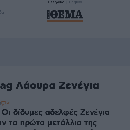
Ελληνικά
English
δα
tag Λάουρα Ζενέγια
41
8
 Οι δίδυμες αδελφές Ζενέγια
αν τα πρώτα μετάλλια της