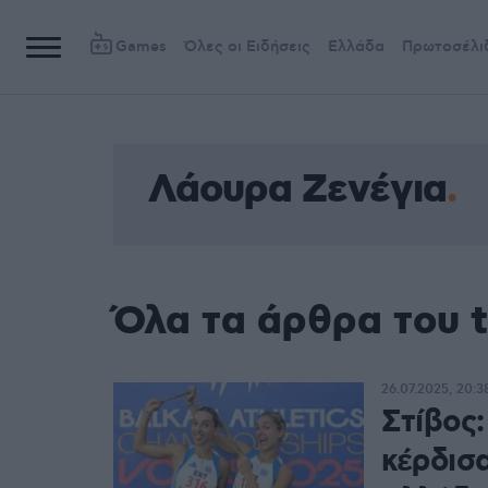
Games
Όλες οι Ειδήσεις
Ελλάδα
Πρωτοσέλι
Λάουρα Ζενέγια
Όλα τα άρθρα του 
26.07.2025, 20:3
Στίβος:
κέρδισ