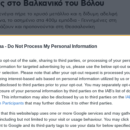
ς στο Βαλκανικό του Βόλου
νέγια πήρε το χρυσό μετάλλιο και η δίδυμη αδελφή
ώνα, το ασημένιο στα 400μ εμπόδια - Γεννημένες στη
άζουν και προπονούνται στη Θεσσαλονίκη
1
ma -
Do Not Process My Personal Information
 Ζενέγια: Πανελλήνιο ρεκόρ
to opt-out of the sale, sharing to third parties, or processing of your per
α 400μ. με εμπόδια στο
formation for targeted advertising by us, please use the below opt-out s
ϊκό στο Μπέργκεν - Βίντεο
r selection. Please note that after your opt-out request is processed y
eing interest-based ads based on personal information utilized by us or
disclosed to third parties prior to your opt-out. You may separately opt-
νέγια στα ημιτελικά των 400μ. εμπ. στο ευρωπαϊκό
losure of your personal information by third parties on the IAB’s list of
Κ23 στο Μπέργκεν, με 56.69 συνέτριψε το δικό της
. This information may also be disclosed by us to third parties on the
IA
ρεκόρ στην κατηγορία, «έσπασε» το φράγμα των 57
Participants
that may further disclose it to other third parties.
ων κι έγινε η 4η ταχύτερη Ελληνίδα όλων των
 that this website/app uses one or more Google services and may gath
including but not limited to your visit or usage behaviour. You may click 
 to Google and its third-party tags to use your data for below specifi
1