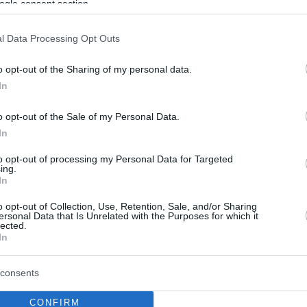
ogle consent section.
: Τέταρτος ο Μέρλος στο ύψος
ρίτη - Βίντεο
l Data Processing Opt Outs
υ Θοδωρή Δόση πέρασε όλα τα ύψη, 2.10, 2.14, 2.18
o opt-out of the Sharing of my personal data.
την πρώτη προσπάθεια, ισοφάρισε το φετινό ρεκόρ του
In
θηκε 4ος μαζί με τον Ουκρανό Ντμίτρο Νικίτιν στο
πρωτάθλημα ομάδων
o opt-out of the Sale of my Personal Data.
In
2
to opt-out of processing my Personal Data for Targeted
ing.
 Ζενέγια στον Βόλο - Με
In
 πανελλήνιο ρεκόρ κέρδισε την
o opt-out of Collection, Use, Retention, Sale, and/or Sharing
ersonal Data that Is Unrelated with the Purposes for which it
η και πήρε το χρυσό στα 400 μ.
lected.
In
δια - Βίντεο
consents
κατάσταση η Λάουρα Ζενέγια κατέρριψε το
ρεκόρ Κ23
CONFIRM