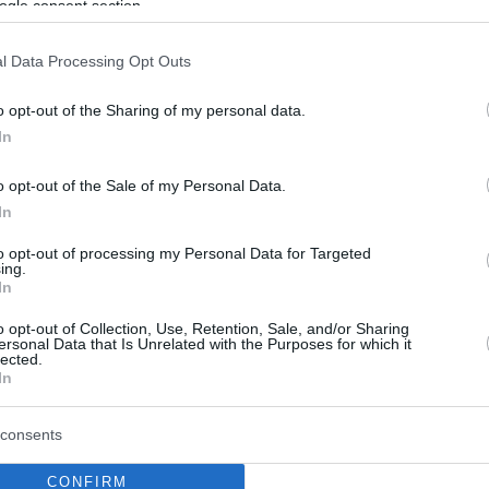
άν η ΑΕΚ
ogle consent section.
σωπο του πρώτου ημιχρόνου άφησε στα… αποδυτήρια
l Data Processing Opt Outs
ζοντας τη φιλική ήττα (86-80) από την Παρτίζαν, στο
o opt-out of the Sharing of my personal data.
In
o opt-out of the Sale of my Personal Data.
In
to opt-out of processing my Personal Data for Targeted
ing.
In
o opt-out of Collection, Use, Retention, Sale, and/or Sharing
ersonal Data that Is Unrelated with the Purposes for which it
lected.
In
consents
CONFIRM