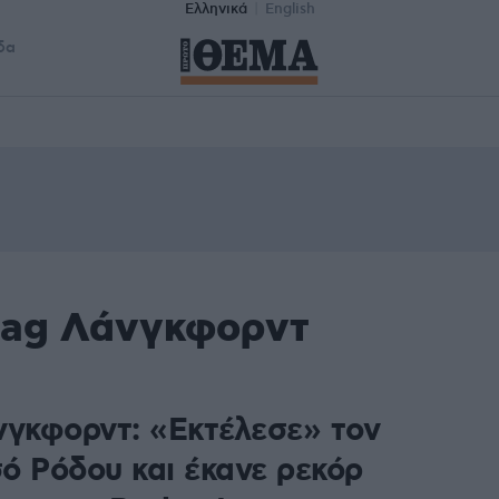
Ελληνικά
English
δα
tag Λάνγκφορντ
νγκφορντ: «Εκτέλεσε» τον
ό Ρόδου και έκανε ρεκόρ