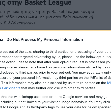
ας στην Basket League
ε την πρώτη της νίκη στην Basket League κόντρα
ό Ρόδου στο ΟΑΚΑ, σε μία σπουδαία αγωνιστική
ον Κιθ Λάνγκφορντ
2
ma -
Do Not Process My Personal Information
ή ανάρτηση Λάνγκφορντ για
to opt-out of the sale, sharing to third parties, or processing of your per
 Με κλώτσησε εσκεμμένα
formation for targeted advertising by us, please use the below opt-out s
r selection. Please note that after your opt-out request is processed y
γκαρντ της ΑΕΚ, Κιθ Λάνγκφορντ, δεν άφησε
eing interest-based ads based on personal information utilized by us or
το αντιαθλητικό φάουλ του Νίκου Παππά απέναντί του
disclosed to third parties prior to your opt-out. You may separately opt-
 με τον Παναθηναϊκό για την πρεμιέρα της Basket
losure of your personal information by third parties on the IAB’s list of
. This information may also be disclosed by us to third parties on the
IA
Participants
that may further disclose it to other third parties.
 that this website/app uses one or more Google services and may gath
 ήττα με 86-80 από την
including but not limited to your visit or usage behaviour. You may click 
 to Google and its third-party tags to use your data for below specifi