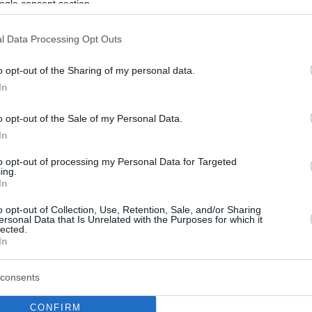
ogle consent section.
3
l Data Processing Opt Outs
ος Σουλιώτης: Η Ελλάδα
o opt-out of the Sharing of my personal data.
τεί στη διαχείριση των
In
ν ασθενών – Δείτε βίντεο
o opt-out of the Sale of my Personal Data.
ου έχουν γίνει ως προς τη διαχείριση των σπάνιων
In
ν Ελλάδα σημείωσε ο Καθηγητής, Κυριάκος
to opt-out of processing my Personal Data for Targeted
στο πλαίσιο της συζήτησης που διοργάνωσε το
ing.
In
o opt-out of Collection, Use, Retention, Sale, and/or Sharing
ersonal Data that Is Unrelated with the Purposes for which it
6
lected.
μεία: Τι φρενάρει την είσοδο
In
εχνολογιών στην Ελλάδα
consents
ν ιατροτεχνολογικών προϊόντων σημειώνει σημαντική
CONFIRM
στόσο παραμένουν προβλήματα, όπως οι