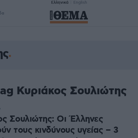
Ελληνικά
English
δα
ης
tag Κυριάκος Σουλιώτης
7
ος Σουλιώτης: Οι Έλληνες
ύν τους κινδύνους υγείας – 3