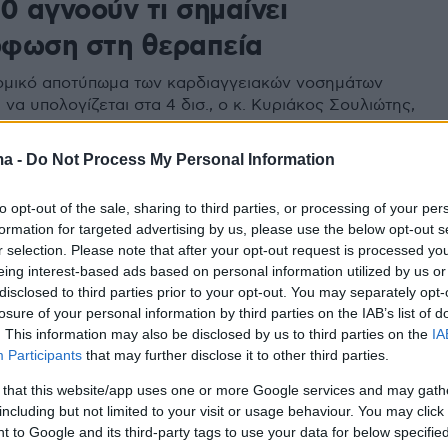
0 αγνοούν τι σημαίνει
φωση στη θεραπεία
ομικό αποτύπωμα των καρδιαγγειακών νοσημάτων
να υπολογίζεται στα 4 δισ., ο κ. Κυριάκος Σουλιώτης,
ολιτικής Υγείας εξήγησε στο Στρογγυλό Τραπέζι του
 τη σημασία της αξιοποίησης των δεδομένων, αλλά
ma -
Do Not Process My Personal Information
ύνοντα ρόλο γιατρών και φαρμακοποιών στην
ς κουλτούρας προσήλωσης στη θεραπεία
to opt-out of the sale, sharing to third parties, or processing of your per
formation for targeted advertising by us, please use the below opt-out s
r selection. Please note that after your opt-out request is processed y
οντας στην Υγεία: 3 προτάσεις
eing interest-based ads based on personal information utilized by us or
 ειδικό για επαρκή
disclosed to third parties prior to your opt-out. You may separately opt-
losure of your personal information by third parties on the IAB’s list of
οδότηση
. This information may also be disclosed by us to third parties on the
IA
Participants
that may further disclose it to other third parties.
ό στον οποίο είναι εφικτή η εξεύρεση και διάθεση
 that this website/app uses one or more Google services and may gath
όρων για το σύστημα υγείας, σε μία εποχή
including but not limited to your visit or usage behaviour. You may click 
ρίσεων και προκλήσεων μιλάει στο ygeiamou ο
 to Google and its third-party tags to use your data for below specifi
ολιτικής Υγείας, κ. Κυριάκος Σουλιώτης