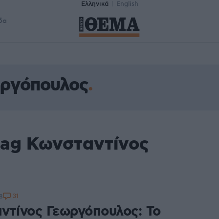
Ελληνικά
English
δα
ωργόπουλος
tag Κωνσταντίνος
31
8
ντίνος Γεωργόπουλος: Το