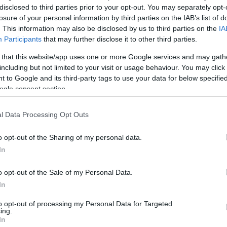
ντίνο Γεωργόπουλο για τη
disclosed to third parties prior to your opt-out. You may separately opt-
ικότητά του λίγο πριν μπει στο
losure of your personal information by third parties on the IAB’s list of
. This information may also be disclosed by us to third parties on the
IA
ιο 4
Participants
that may further disclose it to other third parties.
 that this website/app uses one or more Google services and may gath
 στούντιο έχετε μια κλούβα με αστυνομικούς ΜΑΤ και
including but not limited to your visit or usage behaviour. You may click 
ρούσα, άκουγα φωνές, κοροϊδίες» πρόσθεσε
 to Google and its third-party tags to use your data for below specifi
ogle consent section.
4
ντίνος Γεωργόπουλος - Milky
l Data Processing Opt Outs
 Τζο είναι πλατωνικά
o opt-out of the Sharing of my personal data.
μένος με τη Μαρία
In
νέντευξη που έδωσαν οι πρωταγωνιστές της σειράς
o opt-out of the Sale of my Personal Data.
In
to opt-out of processing my Personal Data for Targeted
85
ing.
ντίνος Γεωργόπουλος: Από τις
In