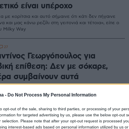
τικό είναι υπέροχο
 με κορίτσια και αυτό σήμαινε ότι κάτι δεν πήγαινε
α και μας κάνω ρεζίλι στη γειτονιά και τέτοια», είπε ο
υ Milky Way
27
ντίνος Γεωργόπουλος για
ική επίθεση: Δεν με σόκαρε,
έρα συμβαίνουν αυτά
γες ημέρες, ο ηθοποιός δέχτηκε ομοφοβικά σχόλια
ικούς των ΜΑΤ έξω από το στούντιο εκπομπής
ma -
Do Not Process My Personal Information
to opt-out of the sale, sharing to third parties, or processing of your per
211
formation for targeted advertising by us, please use the below opt-out s
μικοί ΜΑΤ χλεύασαν τον
r selection. Please note that after your opt-out request is processed y
eing interest-based ads based on personal information utilized by us or