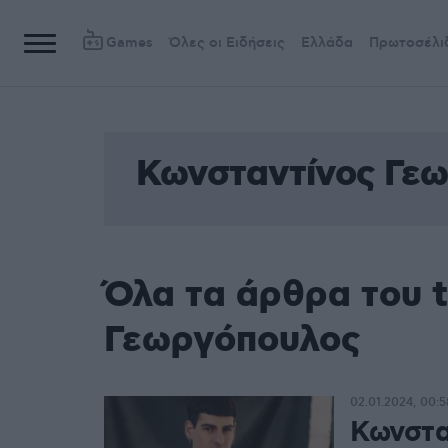
Games
Όλες οι Ειδήσεις
Ελλάδα
Πρωτοσέλι
Κωνσταντίνος Γε
Όλα τα άρθρα του 
Γεωργόπουλος
02.01.2024, 00:5
Κωνστα