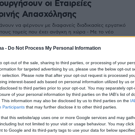
ουργήσουν οι Εταιρείες
ινής Απασχόλησης
νουν να φέρνουν με διαφανείς διαδικασίες εργατικό
τους τομείς που έχει ανάγκη η χώρα - Με το νέο
ργοδότης θα αιτείται προσωπικό, η χώρα προέλευσης
 για το προφίλ του εργαζομένου και η ΕΠΑ θα
ma -
Do Not Process My Personal Information
 τη διαδικασία
to opt-out of the sale, sharing to third parties, or processing of your per
formation for targeted advertising by us, please use the below opt-out s
913
r selection. Please note that after your opt-out request is processed y
0.000 οι κενές θέσεις εργασίας
eing interest-based ads based on personal information utilized by us or
disclosed to third parties prior to your opt-out. You may separately opt-
ους 10 αλλοδαπούς που
losure of your personal information by third parties on the IAB’s list of
ουν στην Ελλάδα φεύγουν...
. This information may also be disclosed by us to third parties on the
IA
Participants
that may further disclose it to other third parties.
ια Ιταλία, Γερμανία
 that this website/app uses one or more Google services and may gath
 έμειναν κλειστά το Πάσχα λόγω έλλειψης
including but not limited to your visit or usage behaviour. You may click 
 10% λιγότερες οι αιτήσεις επαναπρόσληψης στον
 to Google and its third-party tags to use your data for below specifi