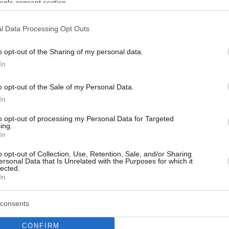
ogle consent section.
ομέα - 70.000 οι ελλείψεις στον αγροτικό τομέα - Σε
 επιχειρηματίες με τις καθυστερήσεις των
 εργατικού δυναμικού από τρίτες χώρες
l Data Processing Opt Outs
o opt-out of the Sharing of my personal data.
In
o opt-out of the Sale of my Personal Data.
In
to opt-out of processing my Personal Data for Targeted
ing.
In
o opt-out of Collection, Use, Retention, Sale, and/or Sharing
ersonal Data that Is Unrelated with the Purposes for which it
lected.
In
consents
CONFIRM