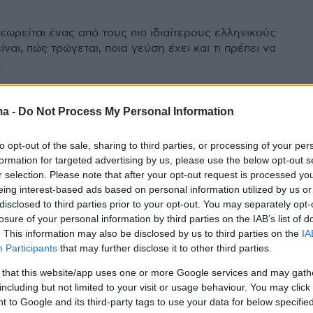
εωρείται ένας από τους πιο ιδιαίτερους ελληνικούς
είναι, πώς τρώγεται, ποια γεύση έχει και τι πρέπει να
.
ma -
Do Not Process My Personal Information
ανο που δυναμώνει το
to opt-out of the sale, sharing to third parties, or processing of your per
ιητικό και είναι γεμάτο
formation for targeted advertising by us, please use the below opt-out s
η C
r selection. Please note that after your opt-out request is processed y
eing interest-based ads based on personal information utilized by us or
με τη λεμονάτη γεύση αποτελεί ένα από τα πιο
disclosed to third parties prior to your opt-out. You may separately opt-
losure of your personal information by third parties on the IAB’s list of
βότανα για την άμυνα του οργανισμού ενώ έχει και
. This information may also be disclosed by us to third parties on the
IA
κτικότητα σε βιταμίνη C
Participants
that may further disclose it to other third parties.
 that this website/app uses one or more Google services and may gath
including but not limited to your visit or usage behaviour. You may click 
 to Google and its third-party tags to use your data for below specifi