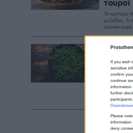
τουρσί
Το κρίταμο θ
μεζέδες. Τι 
προσέχουμε
06.09.2019, 11:57
Protothe
Το βότ
If you wish 
ανοσοπο
sensitive in
βιταμίν
confirm you
continue se
Το κρίταμο 
information 
further disc
δυναμωτικά 
participants
μεγάλη περιε
Downstream 
Please note
information 
deny consent