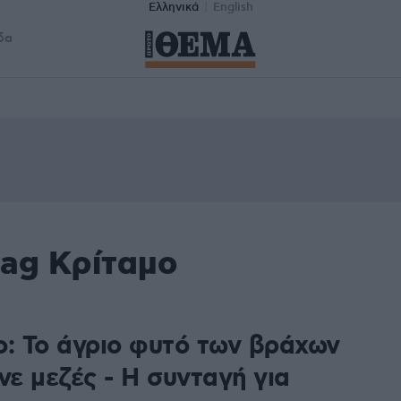
Ελληνικά
English
δα
tag Κρίταμο
ο: Το άγριο φυτό των βράχων
νε μεζές - Η συνταγή για