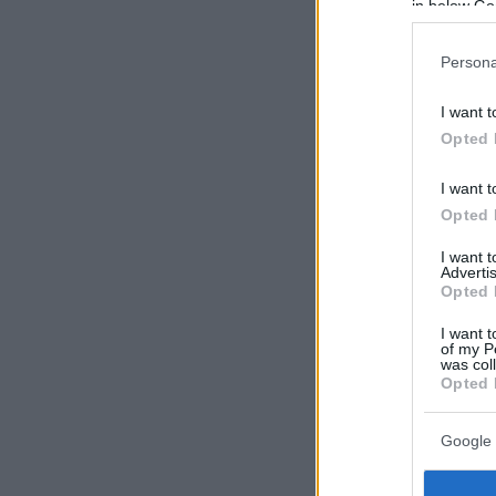
in below Go
Persona
I want t
Opted 
I want t
Opted 
I want 
Advertis
Opted 
I want t
of my P
was col
Opted 
Google 