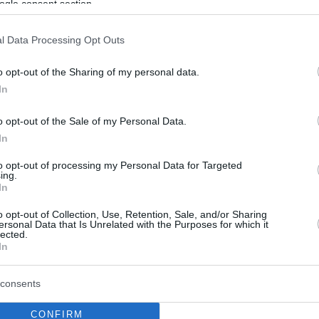
ogle consent section.
ική λειτουργός παραδέχτηκε ότι
εξ με 13χρονο αγόρι που είχε
l Data Processing Opt Outs
ν επίβλεψή της
o opt-out of the Sharing of my personal data.
In
υ αγοριού κατάλαβε πως κάτι δεν πήγαινε καλά
ακατάλληλα μηνύματα στο κινητό του γιου της
o opt-out of the Sale of my Personal Data.
In
to opt-out of processing my Personal Data for Targeted
ing.
In
o opt-out of Collection, Use, Retention, Sale, and/or Sharing
ersonal Data that Is Unrelated with the Purposes for which it
lected.
In
consents
CONFIRM