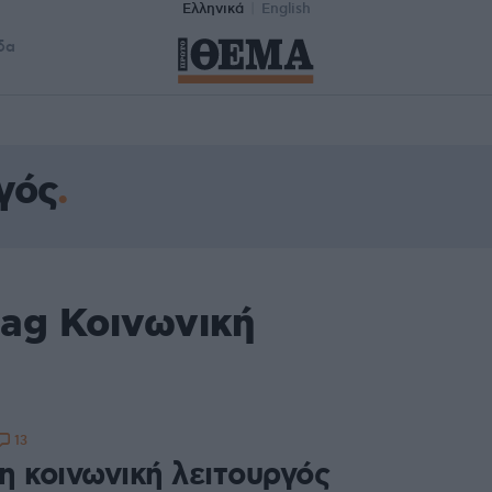
Ελληνικά
English
δα
γός
tag Κοινωνική
13
η κοινωνική λειτουργός