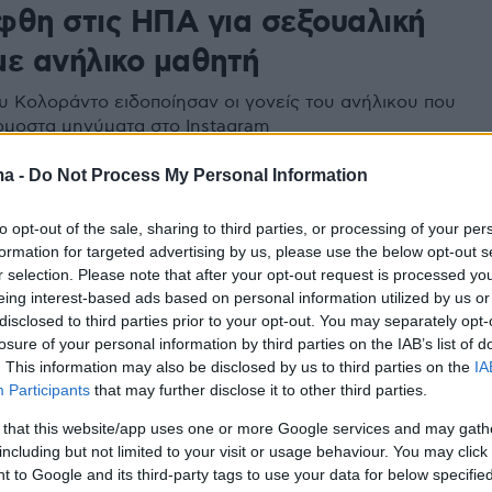
φθη στις ΗΠΑ για σεξουαλική
με ανήλικο μαθητή
ου Κολοράντο ειδοποίησαν οι γονείς του ανήλικου που
μοστα μηνύματα στο Instagram
ma -
Do Not Process My Personal Information
135
σε ο 15χρονος γιος του
to opt-out of the sale, sharing to third parties, or processing of your per
formation for targeted advertising by us, please use the below opt-out s
χριστιανού - Συνελήφθη η
r selection. Please note that after your opt-out request is processed y
eing interest-based ads based on personal information utilized by us or
κή λειτουργός
disclosed to third parties prior to your opt-out. You may separately opt-
losure of your personal information by third parties on the IAB’s list of
μματιστεί συνάντηση με τον πατέρα του συνοδεία της
. This information may also be disclosed by us to third parties on the
IA
λειτουργού στον Πειραιά, ωστόσο το αγόρι διέφυγε
Participants
that may further disclose it to other third parties.
ς της και έφυγε - Οι αστυνομικοί τον αναζητούν στην
ε μηνύσεις απειλεί ο 45χρονος παλαιοχριστιανός
 that this website/app uses one or more Google services and may gath
including but not limited to your visit or usage behaviour. You may click 
 to Google and its third-party tags to use your data for below specifi
65