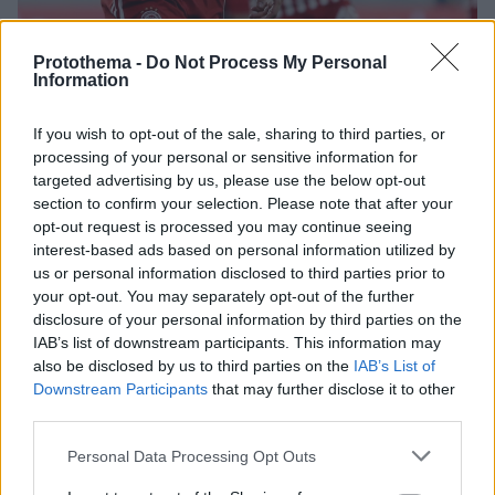
Protothema -
Do Not Process My Personal
Information
26.03.2024, 10:07
Ολυμπιακός: Τα συμβόλαια που δύσκολα θα
If you wish to opt-out of the sale, sharing to third parties, or
ανανεωθούν και το «παραθυράκι» παραμονής του
processing of your personal or sensitive information for
Γιόβετιτς
targeted advertising by us, please use the below opt-out
section to confirm your selection. Please note that after your
Αν και η χρονιά έχει ακόμα... δρόμο υπάρχουν ήδη
opt-out request is processed you may continue seeing
συγκεκριμένοι παίκτες που πολύ δύσκολα θα
interest-based ads based on personal information utilized by
παραμείνουν στον Πειραιά
us or personal information disclosed to third parties prior to
your opt-out. You may separately opt-out of the further
disclosure of your personal information by third parties on the
IAB’s list of downstream participants. This information may
also be disclosed by us to third parties on the
IAB’s List of
Downstream Participants
that may further disclose it to other
third parties.
Please note that this website/app uses one or more Google
Personal Data Processing Opt Outs
services and may gather and store information including but