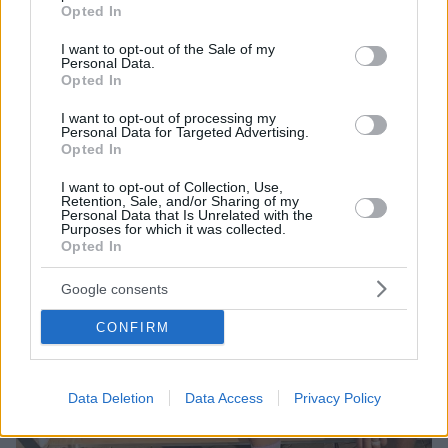
grant or deny consent to Google and its third-party tags to
Opted In
Κατά τα λεγόμενα ενός εκ των πολλών «ανησυχούν
use your data for below specified purposes in below Google
για τον άνδρα της» - Έχει καταδικαστεί για απόπειρα
consent section.
I want to opt-out of the Sale of my
βιασμού που συνέβη το 1995
Personal Data.
Opted In
I want to opt-out of processing my
Personal Data for Targeted Advertising.
Opted In
I want to opt-out of Collection, Use,
Retention, Sale, and/or Sharing of my
Personal Data that Is Unrelated with the
Purposes for which it was collected.
Opted In
Google consents
CONFIRM
Data Deletion
Data Access
Privacy Policy