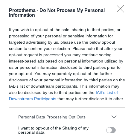
Protothema -
Do Not Process My Personal
Information
If you wish to opt-out of the sale, sharing to third parties, or
processing of your personal or sensitive information for
targeted advertising by us, please use the below opt-out
section to confirm your selection. Please note that after your
opt-out request is processed you may continue seeing
interest-based ads based on personal information utilized by
us or personal information disclosed to third parties prior to
your opt-out. You may separately opt-out of the further
disclosure of your personal information by third parties on the
IAB’s list of downstream participants. This information may
also be disclosed by us to third parties on the
IAB’s List of
Downstream Participants
that may further disclose it to other
third parties.
4
23.06.2023, 11:07
Please note that this website/app uses one or more Google
Personal Data Processing Opt Outs
Οι γείτονες της Νίκι Μινάζ μαζεύουν υπογραφές για να
services and may gather and store information including but
διώξουν εκείνη και τον σύζυγό της από το νέο τους
not limited to your visit or usage behaviour. You may click to
I want to opt-out of the Sharing of my
σπίτι
personal data.