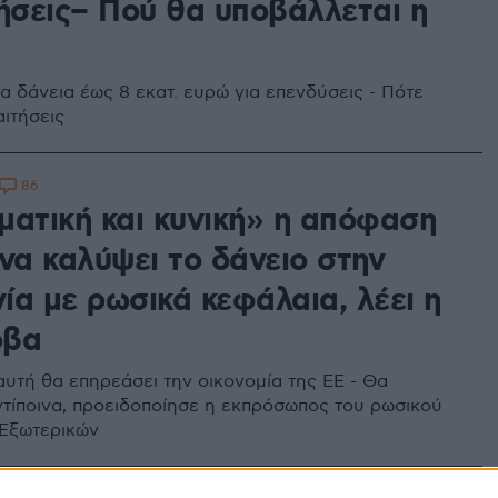
ρήσεις– Πού θα υποβάλλεται η
α δάνεια έως 8 εκατ. ευρώ για επενδύσεις - Πότε
αιτήσεις
86
ματική και κυνική» η απόφαση
να καλύψει το δάνειο στην
ία με ρωσικά κεφάλαια, λέει η
οβα
υτή θα επηρεάσει την οικονομία της ΕΕ - Θα
τίποινα, προειδοποίησε η εκπρόσωπος του ρωσικού
Εξωτερικών