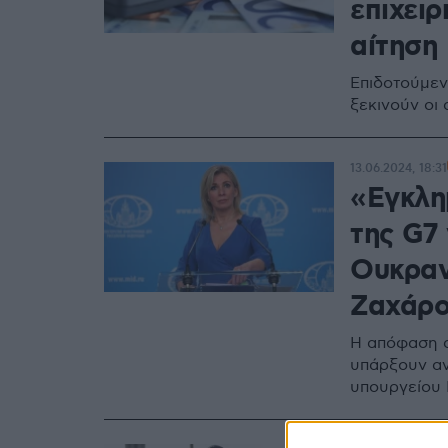
επιχει
αίτηση
Επιδοτούμεν
ξεκινούν οι 
13.06.2024, 18:31
«Εγκλη
της G7 
Ουκραν
Ζαχάρ
Η απόφαση α
υπάρξουν αν
υπουργείου 