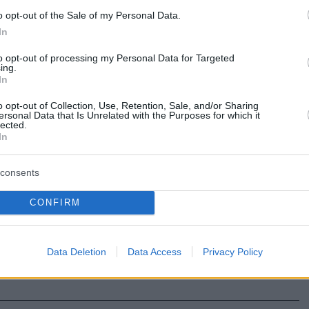
o opt-out of the Sale of my Personal Data.
στην ίδρυση ταμείου από τα
In
α Αραβικά Εμιράτα για την
to opt-out of processing my Personal Data for Targeted
ing.
In
ριξη του διαστημικού τομέα
o opt-out of Collection, Use, Retention, Sale, and/or Sharing
 σχεδόν 817 εκατ. δολαρίων σκοπεύουν να
ersonal Data that Is Unrelated with the Purposes for which it
lected.
 την ίδρυση εθνικών εταιριών, αλλά και την
In
ρυφόρων ραντάρ, όπως τόνισε ο ηγέτης Μοχάμεντ
τ αλ-Ναχιάν
consents
CONFIRM
ιστήριο Αθηνών: Με μικρά
κλεισε ο Γενικός Δείκτης
Data Deletion
Data Access
Privacy Policy
ίκτης έκλεισε με κέρδη 0,59% στις 572,88 μονάδες