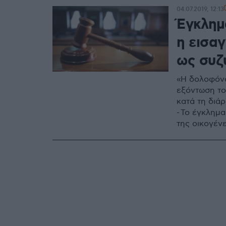
04.07.2019, 12:13
Έγκλημ
η εισα
ως συζ
«Η δολοφόνο
εξόντωση το
κατά τη διά
- Το έγκλημα
της οικογέν