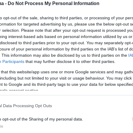
2
ma -
Do Not Process My Personal Information
ινγκτον «ανησυχεί βαθιά» πως
ς συγκεντρώνει κεφάλαια στην
to opt-out of the sale, sharing to third parties, or processing of your per
formation for targeted advertising by us, please use the below opt-out s
α
r selection. Please note that after your opt-out request is processed y
eing interest-based ads based on personal information utilized by us or
ες της Ουάσινγκτον εξέφρασε ο υφυπουργός
disclosed to third parties prior to your opt-out. You may separately opt-
 των ΗΠΑ σε συζητήσεις με Τούρκους κυβερνητικούς
losure of your personal information by third parties on the IAB’s list of
ους
. This information may also be disclosed by us to third parties on the
IA
Participants
that may further disclose it to other third parties.
 that this website/app uses one or more Google services and may gath
1
including but not limited to your visit or usage behaviour. You may click 
 του επενδυτικού κοινού στα
 to Google and its third-party tags to use your data for below specifi
ogle consent section.
α κεφάλαια - Στα 13,95 δισ.
ο ενεργητικό, υψηλό 15 ετών
l Data Processing Opt Outs
ετίας διαμορφώνεται το ενεργητικό των Αμοιβαίων
o opt-out of the Sharing of my personal data.
ι ανέρχεται στα 13,954 δισ. ευρώ
In