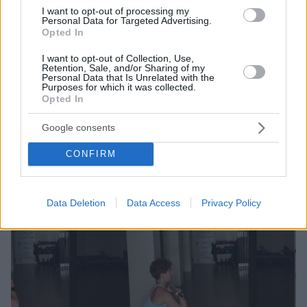
I want to opt-out of processing my
Personal Data for Targeted Advertising.
Opted In
I want to opt-out of Collection, Use,
Retention, Sale, and/or Sharing of my
91
14.04.2026, 21:11
Personal Data that Is Unrelated with the
Διώροφα καθίσματα στα αεροπλάνα: Η πρόταση που
Purposes for which it was collected.
χλευάστηκε, επανέρχεται και στοχεύει σε πιο άνετα και
Opted In
φθηνότερα ταξίδια
Google consents
Η ιδέα του «διώροφου» καθίσματος, που δίχασε το
διαδίκτυο και έγινε viral τα τελευταία χρόνια,
CONFIRM
επανέρχεται - Ο δημιουργός του λέει ότι πρόκειται
για την πιο ώριμη και ολοκληρωμένη μορφή του
σχεδίου
Data Deletion
Data Access
Privacy Policy