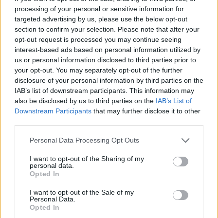
Η FAA ζητά επισκευές σε 453 Boeing 737 MAX –
processing of your personal or sensitive information for
Κίνδυνος τραυματισμού επιβατών σε έκτακτη
targeted advertising by us, please use the below opt-out
προσγείωση
section to confirm your selection. Please note that after your
opt-out request is processed you may continue seeing
interest-based ads based on personal information utilized by
us or personal information disclosed to third parties prior to
your opt-out. You may separately opt-out of the further
disclosure of your personal information by third parties on the
IAB’s list of downstream participants. This information may
also be disclosed by us to third parties on the
IAB’s List of
Downstream Participants
that may further disclose it to other
third parties.
Please note that this website/app uses one or more Google
Personal Data Processing Opt Outs
services and may gather and store information including but
not limited to your visit or usage behaviour. You may click to
I want to opt-out of the Sharing of my
personal data.
grant or deny consent to Google and its third-party tags to
Opted In
use your data for below specified purposes in below Google
consent section.
I want to opt-out of the Sale of my
Personal Data.
Opted In