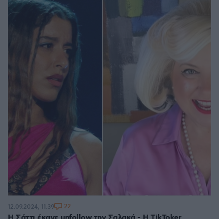
22
12.09.2024, 11:39
Η Σάττι έκανε unfollow την Σαλακά - Η TikToker