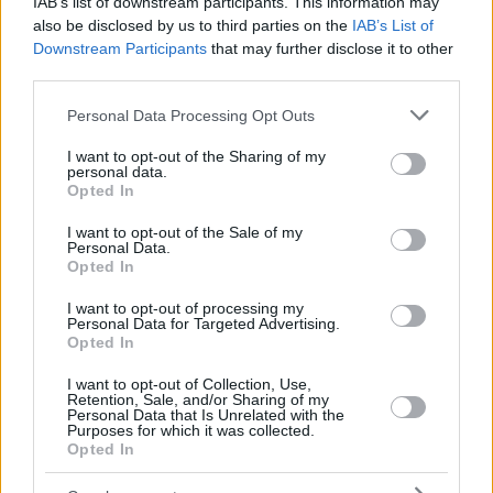
IAB’s list of downstream participants. This information may
also be disclosed by us to third parties on the
IAB’s List of
Downstream Participants
that may further disclose it to other
third parties.
Please note that this website/app uses one or more Google
Personal Data Processing Opt Outs
2
12.09.2024, 09:12
services and may gather and store information including but
Εγώ πήγα στη Βίσση και με έδειρε, απαντά ο Καναράκης
not limited to your visit or usage behaviour. You may click to
I want to opt-out of the Sharing of my
για το beef Σαλακά και Σάττι
personal data.
grant or deny consent to Google and its third-party tags to
Opted In
Το χιουμοριστικό βίντεο του ηθοποιού μετά τις
use your data for below specified purposes in below Google
καταγγελίες της TikToker για την τραγουδίστρια
consent section.
I want to opt-out of the Sale of my
Personal Data.
Opted In
I want to opt-out of processing my
Personal Data for Targeted Advertising.
Opted In
I want to opt-out of Collection, Use,
Retention, Sale, and/or Sharing of my
Personal Data that Is Unrelated with the
Purposes for which it was collected.
Opted In