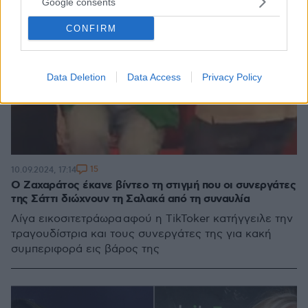
Google consents
CONFIRM
Data Deletion
Data Access
Privacy Policy
15
10.09.2024, 17:14
Ο Ζαχαράτος έκανε βίντεο τη στιγμή που οι συνεργάτες
της Σάττι διώχνουν τη Σαλακά από τη συναυλία
Λίγα εικοσιτετράωρα αφού η TikToker κατήγγειλε την
τραγουδίστρια και τους συνεργάτες της για κακή
συμπεριφορά εις βάρος της