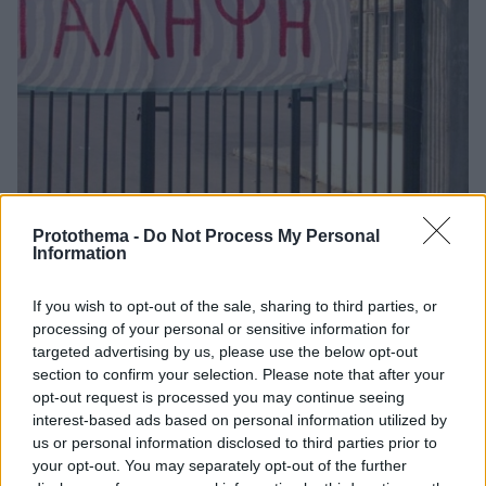
Protothema -
Do Not Process My Personal
Information
70
27.01.2024, 20:11
Διευθύντρια Γυμνασίου στο Ρέθυμνο έκανε μήνυση σε 7
If you wish to opt-out of the sale, sharing to third parties, or
μαθητές για να σταματήσει η κατάληψη
processing of your personal or sensitive information for
Η μήνυση αφορά σε διατάραξη της οικιακής ειρήνης
targeted advertising by us, please use the below opt-out
– Το σχολείο τελούσε υπό κατάληψη εδώ και μία
section to confirm your selection. Please note that after your
εβδομάδα – Οι μαθητές και οι γονείς τους κλήθηκαν
opt-out request is processed you may continue seeing
στο Αστυνομικό Τμήμα
interest-based ads based on personal information utilized by
us or personal information disclosed to third parties prior to
your opt-out. You may separately opt-out of the further