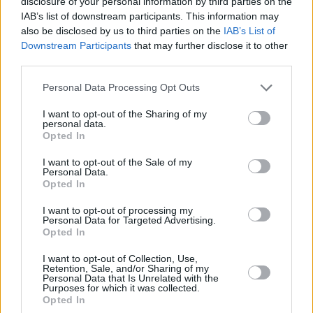
disclosure of your personal information by third parties on the
IAB’s list of downstream participants. This information may
also be disclosed by us to third parties on the
IAB’s List of
Downstream Participants
that may further disclose it to other
third parties.
Please note that this website/app uses one or more Google
Personal Data Processing Opt Outs
services and may gather and store information including but
not limited to your visit or usage behaviour. You may click to
I want to opt-out of the Sharing of my
personal data.
grant or deny consent to Google and its third-party tags to
Opted In
use your data for below specified purposes in below Google
consent section.
I want to opt-out of the Sale of my
Personal Data.
Opted In
I want to opt-out of processing my
Personal Data for Targeted Advertising.
Opted In
I want to opt-out of Collection, Use,
Retention, Sale, and/or Sharing of my
Personal Data that Is Unrelated with the
Purposes for which it was collected.
20.03.2019, 01:06
Opted In
Ικαρία: Kατάληψη επ' αόριστον σε δημοτικό σχολείο για