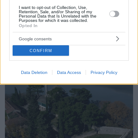
I want to opt-out of Collection, Use,
Retention, Sale, and/or Sharing of my
Personal Data that Is Unrelated with the
Purposes for which it was collected.
Opted In
1
18.12.2023, 16:56
Το σχέδιο του Υπουργείου Πολιτισμού για την ανάδειξη
Google consents
του Κάστρου Ιωαννίνων
Θα δημιουργηθεί ένας ενιαίος πολιτιστικός -
CONFIRM
αρχαιολογικός χώρος
Data Deletion
Data Access
Privacy Policy