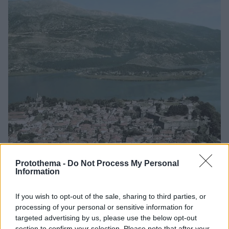
Protothema -
Do Not Process My Personal
Information
If you wish to opt-out of the sale, sharing to third parties, or
30.08.2024, 15:41
processing of your personal or sensitive information for
Έργα που αλλάζουν την εικόνα του Κάστρου Ιωαννίνων
targeted advertising by us, please use the below opt-out
υλοποιεί το υπουργείο Πολιτισμού
section to confirm your selection. Please note that after your