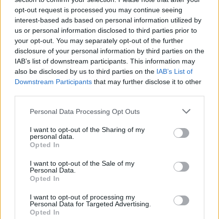
opt-out request is processed you may continue seeing
Στόχος η ανασύστασή του και η ανάδειξή του ως
interest-based ads based on personal information utilized by
μοναδικού πολιτιστικού χώρου
us or personal information disclosed to third parties prior to
your opt-out. You may separately opt-out of the further
disclosure of your personal information by third parties on the
IAB’s list of downstream participants. This information may
also be disclosed by us to third parties on the
IAB’s List of
Downstream Participants
that may further disclose it to other
third parties.
Please note that this website/app uses one or more Google
Personal Data Processing Opt Outs
services and may gather and store information including but
not limited to your visit or usage behaviour. You may click to
I want to opt-out of the Sharing of my
personal data.
grant or deny consent to Google and its third-party tags to
Opted In
use your data for below specified purposes in below Google
consent section.
I want to opt-out of the Sale of my
Personal Data.
Opted In
I want to opt-out of processing my
Personal Data for Targeted Advertising.
Opted In