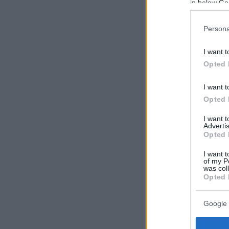
in below Go
Persona
I want t
Opted 
I want t
Opted 
I want 
Advertis
Opted 
I want t
of my P
was col
Opted 
Google 