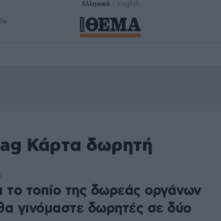
Ελληνικά
English
δα
tag Κάρτα δωρητή
5
ι το τοπίο της δωρεάς οργάνων
θα γινόμαστε δωρητές σε δύο