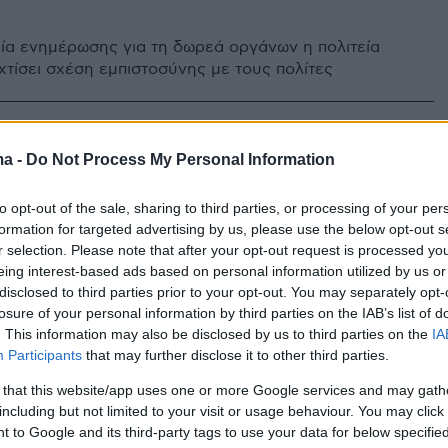
ία ενημέρωσης για τη δωρεά οργάνων η πολιτεία
 χτίσει σχέση εμπιστοσύνης με τους πολίτες
1
σχεύσεις: Πώς θα γίνετε
ma -
Do Not Process My Personal Information
ς οργάνων – Ενημερωθείτε για
to opt-out of the sale, sharing to third parties, or processing of your per
ή διαδικασία
formation for targeted advertising by us, please use the below opt-out s
r selection. Please note that after your opt-out request is processed y
σε έξι ερωτήσεις για την έκδοση κάρτας δωρητή
eing interest-based ads based on personal information utilized by us or
disclosed to third parties prior to your opt-out. You may separately opt-
 την εγγραφή στο Μητρώο Δωρητών - Πότε
losure of your personal information by third parties on the IAB’s list of
η οικογένεια για τη δωρεά οργάνων
. This information may also be disclosed by us to third parties on the
IA
Participants
that may further disclose it to other third parties.
 that this website/app uses one or more Google services and may gath
including but not limited to your visit or usage behaviour. You may click 
 to Google and its third-party tags to use your data for below specifi