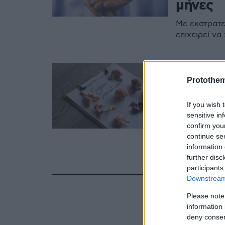
μήνες
Με εκστρατε
επιχειρεί να
02.11.2024, 18:38
Μεταμο
Protothe
δωρητή
If you wish 
την απλ
sensitive in
confirm you
Απαντήσεις 
continue se
information 
οργάνων και
further disc
αποφασίζει 
participants
Downstream 
Please note
information 
deny consent