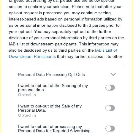
targeted advertising by us, please use the below opt-out
section to confirm your selection. Please note that after your
Η ανακοίνωση του νικητή θα γίνει στις 26 Οκτωβρίου
opt-out request is processed you may continue seeing
- Ποιοι είναι οι αντίπαλοί του στη μάχη για την
interest-based ads based on personal information utilized by
κορυφή
us or personal information disclosed to third parties prior to
your opt-out. You may separately opt-out of the further
disclosure of your personal information by third parties on the
IAB’s list of downstream participants. This information may
also be disclosed by us to third parties on the
IAB’s List of
Downstream Participants
that may further disclose it to other
third parties.
Please note that this website/app uses one or more Google
Personal Data Processing Opt Outs
services and may gather and store information including but
not limited to your visit or usage behaviour. You may click to
I want to opt-out of the Sharing of my
personal data.
grant or deny consent to Google and its third-party tags to
Opted In
use your data for below specified purposes in below Google
consent section.
I want to opt-out of the Sale of my
Personal Data.
Opted In
I want to opt-out of processing my
Personal Data for Targeted Advertising.