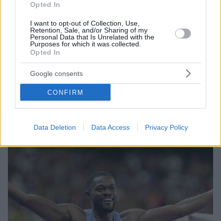
Opted In
I want to opt-out of Collection, Use,
Retention, Sale, and/or Sharing of my
Personal Data that Is Unrelated with the
Purposes for which it was collected.
Opted In
6
14.08.2024, 17:56
Ο Ντουπλάντις αφήνει, για λίγο, το επί κοντώ για να
Google consents
τρέξει στα 100μ, με αντίπαλο τον Βάρχλομ - Βίντεο
Η κούρσα θα πραγματοποιηθεί στις 4 Σεπτεμβρίου
CONFIRM
στη Ζυρίχη
Data Deletion
Data Access
Privacy Policy