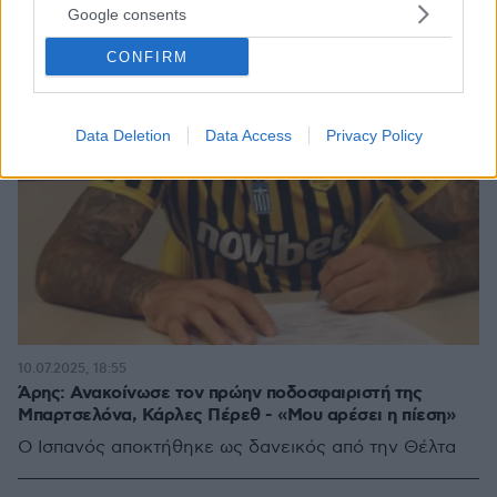
Google consents
CONFIRM
Data Deletion
Data Access
Privacy Policy
10.07.2025, 18:55
Άρης: Ανακοίνωσε τον πρώην ποδοσφαιριστή της
Μπαρτσελόνα, Κάρλες Πέρεθ - «Μου αρέσει η πίεση»
Ο Ισπανός αποκτήθηκε ως δανεικός από την Θέλτα