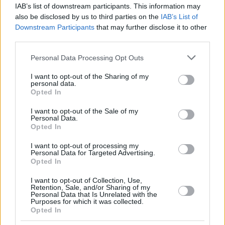
IAB’s list of downstream participants. This information may
also be disclosed by us to third parties on the
IAB’s List of
Downstream Participants
that may further disclose it to other
third parties.
Please note that this website/app uses one or more Google
Personal Data Processing Opt Outs
services and may gather and store information including but
not limited to your visit or usage behaviour. You may click to
I want to opt-out of the Sharing of my
112
30.07.2025, 17:12
personal data.
Σκύλος δάγκωσε στα γεννητικά όργανα τον Κάρλες
grant or deny consent to Google and its third-party tags to
Opted In
Πέρεθ του Άρη: Έκανε ράμματα και νοσηλεύεται
use your data for below specified purposes in below Google
consent section.
I want to opt-out of the Sale of my
Ο επιθετικός του Άρη νοσηλεύεται στο νοσοκομείο,
Personal Data.
όπου χρειάστηκε να του κάνουν έξι ράμματα, μετά
Opted In
από επίθεση που δέχθηκε από σκύλο, ενώ ακόμα
βρίσκεται υπό παρακολούθηση
I want to opt-out of processing my
Personal Data for Targeted Advertising.
Opted In
I want to opt-out of Collection, Use,
Retention, Sale, and/or Sharing of my
Personal Data that Is Unrelated with the
Purposes for which it was collected.
Opted In