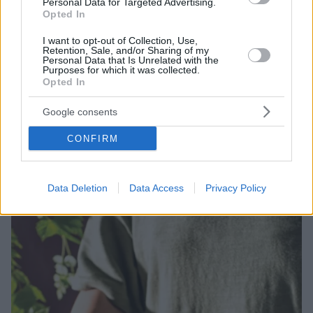
Personal Data for Targeted Advertising.
Opted In
I want to opt-out of Collection, Use,
Retention, Sale, and/or Sharing of my
Personal Data that Is Unrelated with the
Purposes for which it was collected.
Opted In
24.06.2024, 11:00
4 δροσερές καλοκαιρινές σαλάτες με αγγούρι
Google consents
Μία από τις πρώτες εικόνες που σχηματίζονται στο
CONFIRM
μυαλό μας ακούγοντας τη λέξη καλοκαίρι είναι ένα
πιάτο με πληθωρική χωριάτικη σαλάτα, λουσμένη στο
εξαιρετικό ελληνικό παρθένο ελαιόλαδο.
Data Deletion
Data Access
Privacy Policy