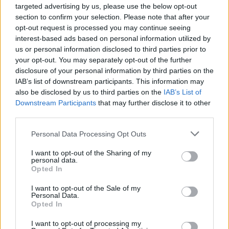
targeted advertising by us, please use the below opt-out
Οι θερμοκρασίες είναι υψηλές, είμαστε
section to confirm your selection. Please note that after your
σε mood διακοπών και προτιμάμε ελαφρά γεύματα
opt-out request is processed you may continue seeing
που δεν θα μας βαρύνουν αλλά θα είναι χορταστικά.
interest-based ads based on personal information utilized by
Τι πιο κατάλληλο λοιπόν από τα σαλατογεύματα
us or personal information disclosed to third parties prior to
your opt-out. You may separately opt-out of the further
disclosure of your personal information by third parties on the
IAB’s list of downstream participants. This information may
also be disclosed by us to third parties on the
IAB’s List of
Downstream Participants
that may further disclose it to other
third parties.
Please note that this website/app uses one or more Google
Personal Data Processing Opt Outs
services and may gather and store information including but
not limited to your visit or usage behaviour. You may click to
I want to opt-out of the Sharing of my
personal data.
grant or deny consent to Google and its third-party tags to
Opted In
use your data for below specified purposes in below Google
consent section.
I want to opt-out of the Sale of my
Personal Data.
Opted In
I want to opt-out of processing my