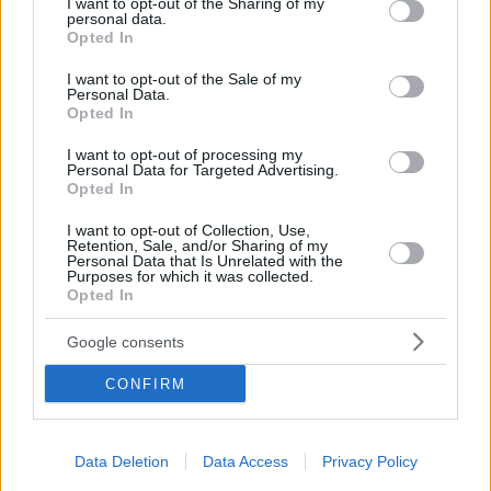
not limited to your visit or usage behaviour. You may click to
I want to opt-out of the Sharing of my
δεν είχε ψηφίσει το τρίτο Μνημόνιο και στη συνέχεια
personal data.
grant or deny consent to Google and its third-party tags to
Opted In
είχε παραιτηθεί και από μέλος του ΣΥΡΙΖΑ - Θέτει
use your data for below specified purposes in below Google
υποψηφιότητα στη Λάρισα
consent section.
I want to opt-out of the Sale of my
Personal Data.
Opted In
I want to opt-out of processing my
Personal Data for Targeted Advertising.
Opted In
I want to opt-out of Collection, Use,
Retention, Sale, and/or Sharing of my
Personal Data that Is Unrelated with the
Purposes for which it was collected.
Opted In
Google consents
CONFIRM
Data Deletion
Data Access
Privacy Policy