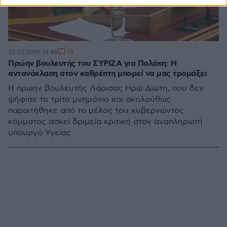
19
22.02.2019, 14:46
Πρώην βουλευτής του ΣΥΡΙΖΑ για Πολάκη: Η
αντανάκλαση στον καθρέπτη μπορεί να μας τρομάξει
Η πρώην βουλευτής Λάρισας Ηρώ Διώτη, που δεν
ψήφισε το τρίτο μνημόνιο και ακολούθως
παραιτήθηκε από το μέλος του κυβερνώντος
κόμματος ασκεί δριμεία κριτική στον αναπληρωτή
υπουργό Υγείας