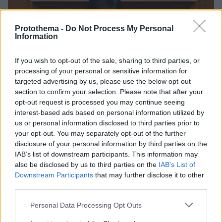
Protothema -
Do Not Process My Personal
Information
If you wish to opt-out of the sale, sharing to third parties, or
processing of your personal or sensitive information for
targeted advertising by us, please use the below opt-out
section to confirm your selection. Please note that after your
opt-out request is processed you may continue seeing
interest-based ads based on personal information utilized by
us or personal information disclosed to third parties prior to
your opt-out. You may separately opt-out of the further
disclosure of your personal information by third parties on the
IAB’s list of downstream participants. This information may
also be disclosed by us to third parties on the
IAB’s List of
Downstream Participants
that may further disclose it to other
2
15.02.2023, 15:17
third parties.
H πρώην βουλευτής του ΣΥΡΙΖΑ Ηρώ Διώτη υποψήφια
Please note that this website/app uses one or more Google
στις εκλογές με το ΜέΡΑ 25
Personal Data Processing Opt Outs
services and may gather and store information including but
Πρόκειται για την άλλοτε «αμαζόνα του Τσίπρα» που