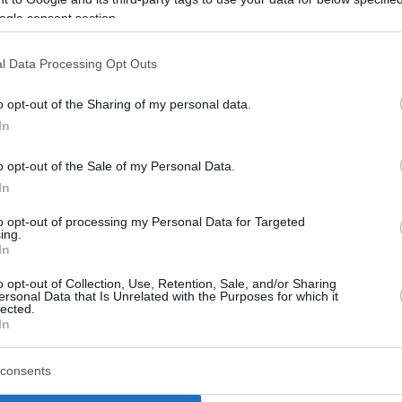
τη -και εν πολλοίς ακατανόητη- μαγεία του iPhone
ogle consent section.
ς ρίζες της Apple, στο πνεύμα και τις εμπνεύσεις του
l Data Processing Opt Outs
o opt-out of the Sharing of my personal data.
40
In
ne 11 υστερεί σε τόλμη, μαγεύει
εία
o opt-out of the Sale of my Personal Data.
In
σκεί κάθε καινούργιο iPhone δεν οφείλεται στις
to opt-out of processing my Personal Data for Targeted
ς του καινοτομίες - Ανεξήγητα, το αρχέτυπο
ing.
 το κινητό που κάποτε άλλαξε τον κόσμο, παραμένει
In
πόθου και φλέβα χρυσού για την Apple - Ποιο είναι το
o opt-out of Collection, Use, Retention, Sale, and/or Sharing
ersonal Data that Is Unrelated with the Purposes for which it
lected.
In
61
11: Καν'τε το εικόνα σε «τιμή
consents
ίας»