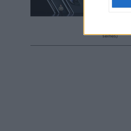
Παρουσιάζον
εκτοξεύσει τ
Pro και Pro 
επαγγελματικ
selfies)