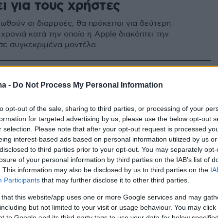
ι για τους χρήστες
ιωθούν οι διαρροές, θα πρόκειται για δεύτερη
χρονιά κατά την οποία η Apple διακόπτει την
σε συγκεκριμένα μοντέλα
ma -
Do Not Process My Personal Information
erg: Έρχονται μεγαλύτερες
ς τιμών στα iPhone
to opt-out of the sale, sharing to third parties, or processing of your per
formation for targeted advertising by us, please use the below opt-out s
ες τιμές θα μπορούσαν να οδηγήσουν σε
r selection. Please note that after your opt-out request is processed y
πωλήσεις αναφέρουν αναλυτές που μίλησαν στο
eing interest-based ads based on personal information utilized by us or
disclosed to third parties prior to your opt-out. You may separately opt-
losure of your personal information by third parties on the IAB’s list of
. This information may also be disclosed by us to third parties on the
IA
53
Participants
that may further disclose it to other third parties.
μος των smartphones: Γιατί στο
 that this website/app uses one or more Google services and may gath
ερδίζει το iPhone
including but not limited to your visit or usage behaviour. You may click 
 to Google and its third-party tags to use your data for below specifi