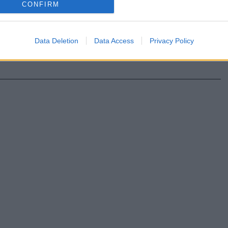
CONFIRM
τας το νέο iPhone η Apple προτίμησε να μην
ην τεχνολογία και τις τιμές - Προίκισε τα iPhone 11,
Max με κάμερες εκπληκτικής ευκρίνειας - Για
Data Deletion
Data Access
Privacy Policy
ής ποιότητας φωτό, βίντεο και... slofies (slow motion