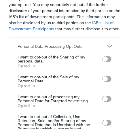
your opt-out. You may separately opt-out of the further
disclosure of your personal information by third parties on the
IAB’s list of downstream participants. This information may
also be disclosed by us to third parties on the
IAB’s List of
Downstream Participants
that may further disclose it to other
third parties.
Please note that this website/app uses one or more Google
Personal Data Processing Opt Outs
services and may gather and store information including but
not limited to your visit or usage behaviour. You may click to
I want to opt-out of the Sharing of my
personal data.
grant or deny consent to Google and its third-party tags to
Opted In
use your data for below specified purposes in below Google
consent section.
I want to opt-out of the Sale of my
Personal Data.
Opted In
I want to opt-out of processing my
Personal Data for Targeted Advertising.
Opted In
I want to opt-out of Collection, Use,
Retention, Sale, and/or Sharing of my
Personal Data that Is Unrelated with the
Purposes for which it was collected.