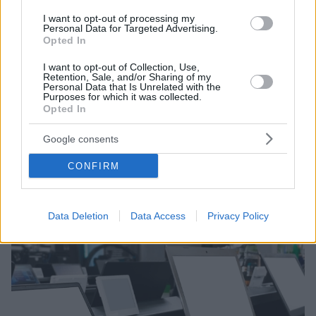
I want to opt-out of processing my
Personal Data for Targeted Advertising.
Opted In
I want to opt-out of Collection, Use,
Retention, Sale, and/or Sharing of my
Personal Data that Is Unrelated with the
Purposes for which it was collected.
Opted In
2
28.08.2023, 09:31
Google consents
Μόνο ψηφιακά η έκδοση αριθμού προτεραιότητας στο
Κτηματολογικό Γραφείο Αθηνών
CONFIRM
Θα ακολουθήσουν τα κτηματολογικά γραφεία σε
Κορωπί και Πειραιά - Τι πρέπει να γνωρίζει ο πολίτης
Data Deletion
Data Access
Privacy Policy