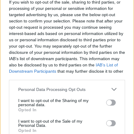
Εκπτώσεις 20% σε τρόφιμα, έπιπλα και ηλεκτρικά ζητά
If you wish to opt-out of the sale, sharing to third parties, or
από τις επιχειρήσεις το υπουργείο Ανάπτυξης για τους
processing of your personal or sensitive information for
καταναλωτές της Θεσσαλίας
targeted advertising by us, please use the below opt-out
section to confirm your selection. Please note that after your
Κλιμάκια ελεγκτών της ΔΙΜΕΑ βρίσκονται στη
opt-out request is processed you may continue seeing
Θεσσαλία για να ελέγξουν την τήρηση της
interest-based ads based on personal information utilized by
νομοθεσίας σχετικά με την ανώτατη τιμή πώλησης
us or personal information disclosed to third parties prior to
στο εμφιαλωμένο νερό - Έλεγχοι και στις λαϊκές
your opt-out. You may separately opt-out of the further
disclosure of your personal information by third parties on the
IAB’s list of downstream participants. This information may
also be disclosed by us to third parties on the
IAB’s List of
Downstream Participants
that may further disclose it to other
third parties.
Please note that this website/app uses one or more Google
Personal Data Processing Opt Outs
services and may gather and store information including but
not limited to your visit or usage behaviour. You may click to
I want to opt-out of the Sharing of my
personal data.
grant or deny consent to Google and its third-party tags to
Opted In
use your data for below specified purposes in below Google
consent section.
I want to opt-out of the Sale of my
Personal Data.
Opted In