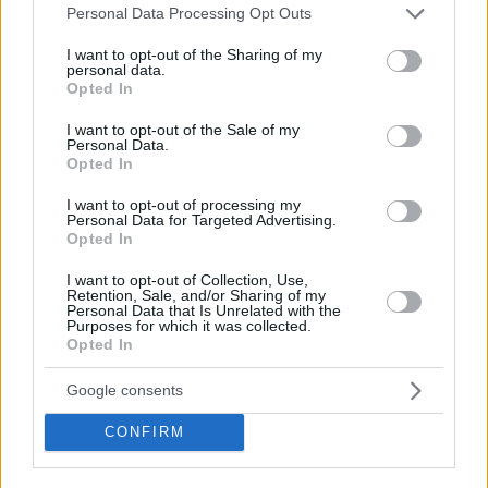
Please note that this website/app uses one or more Google
Personal Data Processing Opt Outs
Παιδικός Καρκίνος – Ελλάδα: Ο ένοχος παράγοντας που
services and may gather and store information including but
πυροδοτεί τον κίνδυνο
not limited to your visit or usage behaviour. You may click to
I want to opt-out of the Sharing of my
personal data.
Περιστατικά αιματολογικών καρκίνων σε παιδιά
grant or deny consent to Google and its third-party tags to
Opted In
καταγράφονται ως συνέπεια του παθητικού
use your data for below specified purposes in below Google
καπνίσματος. Ακόμη πιο συνηθισμένες αρνητικές
consent section.
I want to opt-out of the Sale of my
συνέπειες της έκθεσης στον καπνό είναι οι κρίσεις
Personal Data.
Opted In
άσθματος και οι λοιμώξεις του αναπνευστικού.
Ετησίως καταγράφονται 65.000 θάνατοι παιδιών από
I want to opt-out of processing my
το παθητικό κάπνισμα σε όλο τον κόσμο
Personal Data for Targeted Advertising.
Opted In
I want to opt-out of Collection, Use,
Retention, Sale, and/or Sharing of my
Personal Data that Is Unrelated with the
Purposes for which it was collected.
Opted In
Google consents
CONFIRM