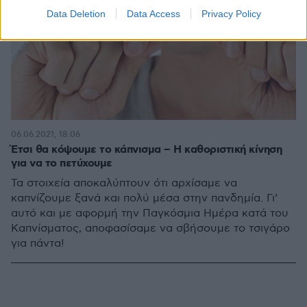
Data Deletion
Data Access
Privacy Policy
06.06.2021, 18:06
Έτσι θα κόψουμε το κάπνισμα – Η καθοριστική κίνηση
για να το πετύχουμε
Τα στοιχεία αποκαλύπτουν ότι αρχίσαμε να
καπνίζουμε ξανά και πολύ μέσα στην πανδημία. Γι’
αυτό και με αφορμή την Παγκόσμια Ημέρα κατά του
Καπνίσματος, αποφασίσαμε να σβήσουμε το τσιγάρο
για πάντα!