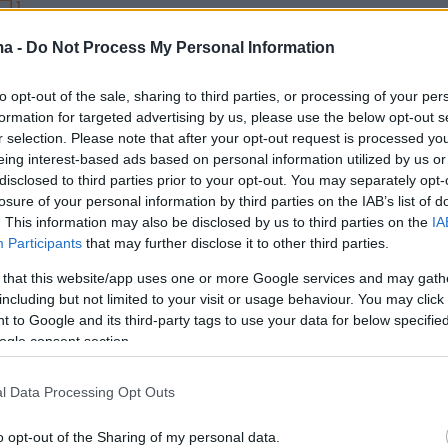
1
ες καταγγέλλουν και τον αδερφό
ma -
Do Not Process My Personal Information
χάμεντ Αλ Φαγιέντ, Σαλάχ:
to opt-out of the sale, sharing to third parties, or processing of your per
ασε, προσπαθούσε να με εθίσει
formation for targeted advertising by us, please use the below opt-out s
ακ»
r selection. Please note that after your opt-out request is processed y
eing interest-based ads based on personal information utilized by us or
disclosed to third parties prior to your opt-out. You may separately opt-
 Φαγιέντ με μοιραζόταν με τον αδερφό του», είπε η
losure of your personal information by third parties on the IAB’s list of
λάχ «προσπαθούσε να με εθίσει στο κρακ ώστε να
. This information may also be disclosed by us to third parties on the
IA
υ κάνει ό,τι θέλει»
Participants
that may further disclose it to other third parties.
 that this website/app uses one or more Google services and may gath
32
9
including but not limited to your visit or usage behaviour. You may click 
ε το χέρι μου και προσπάθησε
 to Google and its third-party tags to use your data for below specifi
ogle consent section.
οδηγήσει στα απόκρυφά του» -
ου Μοχάμεντ αλ Φαγέντ και η
l Data Processing Opt Outs
ου Πολ Γκασκόιν
o opt-out of the Sharing of my personal data.