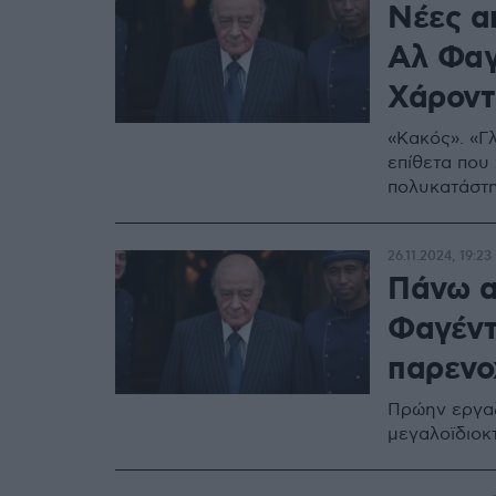
Νέες α
Αλ Φαγ
Χάροντ
«Κακός». «Γ
επίθετα που
πολυκατάστη
26.11.2024, 19:23
Πάνω α
Φαγέντ
παρενο
Πρώην εργαζ
μεγαλοϊδιοκτ