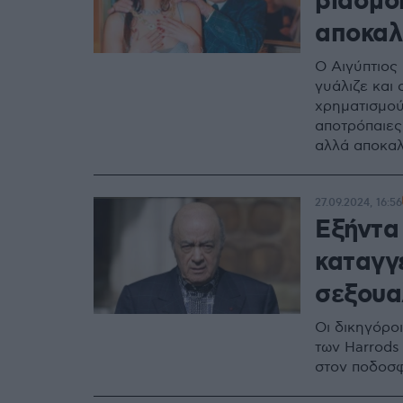
βιασμοί
αποκαλ
Ο Αιγύπτιος 
γυάλιζε και 
χρηματισμού
αποτρόπαιες
αλλά αποκαλ
27.09.2024, 16:56
Εξήντα 
καταγγ
σεξουα
Οι δικηγόρο
των Harrods
στον ποδοσφ