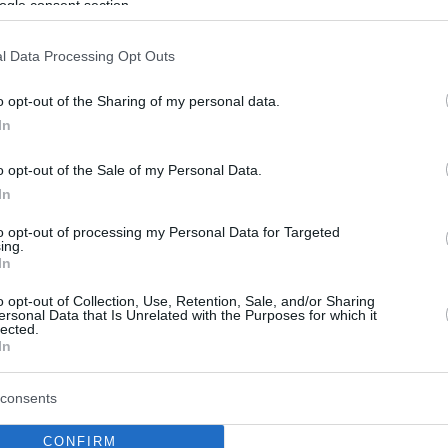
ogle consent section.
ης Γαλλίας: Στις 29 Αυγούστου
ηση
l Data Processing Opt Outs
όφαση της γαλλικής κυβέρνησης να επεκτείνει το
o opt-out of the Sharing of my personal data.
γω κορωνοϊού οι διοργανωτές του Γύρου της Γαλλίας
In
 τη νέα ημερομηνία διεξαγωγής του
o opt-out of the Sale of my Personal Data.
In
to opt-out of processing my Personal Data for Targeted
ing.
In
o opt-out of Collection, Use, Retention, Sale, and/or Sharing
ersonal Data that Is Unrelated with the Purposes for which it
lected.
In
consents
CONFIRM