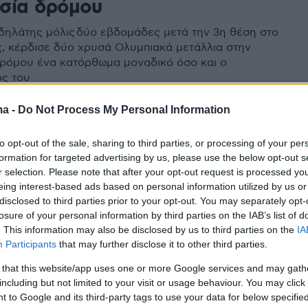
σία δρόμου
δηλάτης μόλις δύο εβδομάδες μετά την 3η θέση στο
ς, κέρδισε δύο χρυσά Ολυμπιακά μετάλλια στην
ρόμου ένα κατόρθωμα μοναδικό όσο και ο
ς του
ma -
Do Not Process My Personal Information
6
ϊός: Ιούλιος και Αύγουστος δεν
to opt-out of the sale, sharing to third parties, or processing of your per
formation for targeted advertising by us, please use the below opt-out s
υν πλέον ασφαλείς για
r selection. Please note that after your opt-out request is processed y
κές εκδηλώσεις
eing interest-based ads based on personal information utilized by us or
disclosed to third parties prior to your opt-out. You may separately opt-
losure of your personal information by third parties on the IAB’s list of
ν, ο Ιούλιος και ο Αύγουστος ήταν οι μήνες που όλοι
. This information may also be disclosed by us to third parties on the
IA
ι ο κορωνοϊός θα έχει υποχωρήσει και όλα θα έχουν
Participants
that may further disclose it to other third parties.
στην κανονικότητα όσον αφορά τα αθλητικά γεγονότα,
αυτή η άποψη δεν υιοθετείται από τους ειδικούς
 that this website/app uses one or more Google services and may gath
including but not limited to your visit or usage behaviour. You may click 
 to Google and its third-party tags to use your data for below specifi
6