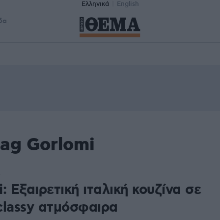
Ελληνικά
English
δα
tag Gorlomi
0
: Εξαιρετική ιταλική κουζίνα σε
classy ατμόσφαιρα