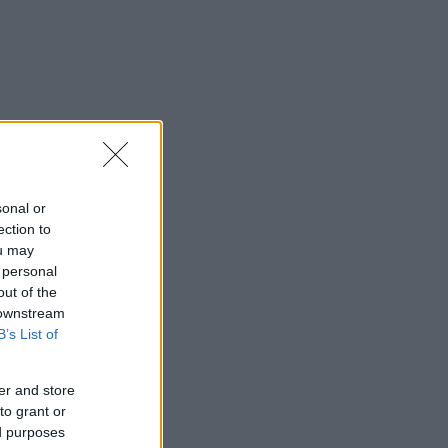
sonal or
ection to
ou may
 personal
out of the
 downstream
B’s List of
er and store
to grant or
ed purposes