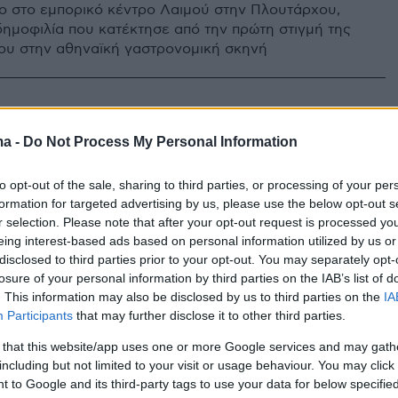
ιο στο εμπορικό κέντρο Λαιμού στην Πλουτάρχου,
 δημοφιλία που κατέκτησε από την πρώτη στιγμή της
ου στην αθηναϊκή γαστρονομική σκηνή
: Καθαρόαιμη ιταλική κουζίνα
ma -
Do Not Process My Personal Information
ρός Luca Piscazzi
to opt-out of the sale, sharing to third parties, or processing of your per
 το νέο εστιατόριο των Χάρη Σπύρου και Ανδρέα
formation for targeted advertising by us, please use the below opt-out s
, άνοιξε πρόσφατα τις πόρτες του στο Κολωνάκι.
r selection. Please note that after your opt-out request is processed y
eing interest-based ads based on personal information utilized by us or
disclosed to third parties prior to your opt-out. You may separately opt-
losure of your personal information by third parties on the IAB’s list of
ου αξίζει να δοκιμάσετε:
. This information may also be disclosed by us to third parties on the
IA
Participants
that may further disclose it to other third parties.
 Tonnato στο νέο ιταλικό
 that this website/app uses one or more Google services and may gath
όριο Gorlomi
including but not limited to your visit or usage behaviour. You may click 
 to Google and its third-party tags to use your data for below specifi
ς από μοσχάρι μπαίνουν στη βάση του πιάτου. Από