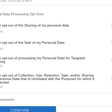
ogle consent section.
ζονται» με μια αφράτη μαγιονέζα από τόνο και
ό, με λίγες λέξεις είναι το γνωστό ιταλικό πιάτο
l Data Processing Opt Outs
ato με καταγωγή από το Πιεμόντε.
o opt-out of the Sharing of my personal data.
In
o opt-out of the Sale of my Personal Data.
In
to opt-out of processing my Personal Data for Targeted
ing.
In
o opt-out of Collection, Use, Retention, Sale, and/or Sharing
ersonal Data that Is Unrelated with the Purposes for which it
lected.
In
consents
CONFIRM