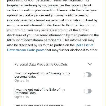
Η υπηρεσία είναι ήδη διαθέσιμη στους πολίτες που
processing of your personal or sensitive information for
στέλνουν έγγραφα στο εξωτερικό – Αναλυτικά η
targeted advertising by us, please use the below opt-out
section to confirm your selection. Please note that after your
διαδικασία έκδοσης του εγγράφου
opt-out request is processed you may continue seeing
interest-based ads based on personal information utilized by
us or personal information disclosed to third parties prior to
your opt-out. You may separately opt-out of the further
disclosure of your personal information by third parties on the
IAB’s list of downstream participants. This information may
also be disclosed by us to third parties on the
IAB’s List of
Downstream Participants
that may further disclose it to other
third parties.
Please note that this website/app uses one or more Google
Personal Data Processing Opt Outs
services and may gather and store information including but
not limited to your visit or usage behaviour. You may click to
I want to opt-out of the Sharing of my
personal data.
grant or deny consent to Google and its third-party tags to
Opted In
use your data for below specified purposes in below Google
consent section.
I want to opt-out of the Sale of my
Personal Data.
Opted In
I want to opt-out of processing my