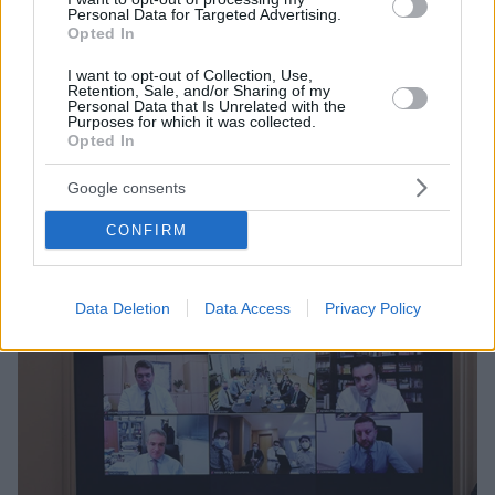
Personal Data for Targeted Advertising.
Opted In
I want to opt-out of Collection, Use,
Retention, Sale, and/or Sharing of my
20.04.2022, 17:11
Personal Data that Is Unrelated with the
Πάνω από 250.000 οι βεβαιώσεις για το γνήσιο
Purposes for which it was collected.
υπογραφής μέσω του docs.gov.gr
Opted In
Το docs.gov.gr ενεργοποιήθηκε στις 19 Νοεμβρίου
Google consents
του 2021 και λειτουργεί ως το σημείο συγκέντρωσης
όλων των υπηρεσιών για τη βεβαίωση γνησίου
CONFIRM
υπογραφής
Data Deletion
Data Access
Privacy Policy