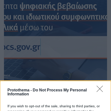
Protothema -
Do Not Process My Personal
2
17.05.2022, 15:04
Information
Ψηφιακή βεβαίωση γνησίου υπογραφής και στα αγγλικά
μέσω gov.gr
If you wish to opt-out of the sale, sharing to third parties, or