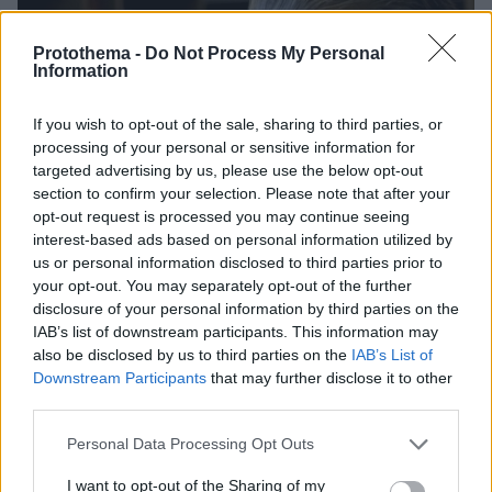
Protothema -
Do Not Process My Personal
Information
If you wish to opt-out of the sale, sharing to third parties, or
processing of your personal or sensitive information for
targeted advertising by us, please use the below opt-out
section to confirm your selection. Please note that after your
opt-out request is processed you may continue seeing
interest-based ads based on personal information utilized by
us or personal information disclosed to third parties prior to
your opt-out. You may separately opt-out of the further
disclosure of your personal information by third parties on the
IAB’s list of downstream participants. This information may
also be disclosed by us to third parties on the
IAB’s List of
Downstream Participants
that may further disclose it to other
third parties.
10.09.2025, 14:01
66ο Φεστιβάλ Κινηματογράφου Θεσσαλονίκης:
Please note that this website/app uses one or more Google
Personal Data Processing Opt Outs
Τιμητικός Χρυσός Αλέξανδρος και αφιέρωμα στον
services and may gather and store information including but
Γιώργο Τσεμπερόπουλο
not limited to your visit or usage behaviour. You may click to
I want to opt-out of the Sharing of my