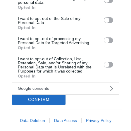
personal data.
grant or deny consent to Google and its third-party tags to
Κατά τη διάρκεια του φεστιβάλ θα προβληθούν οι
Opted In
use your data for below specified purposes in below Google
μεγάλου μήκους ταινίες του Έλληνα σκηνοθέτη
consent section.
I want to opt-out of the Sale of my
Personal Data.
Opted In
I want to opt-out of processing my
Personal Data for Targeted Advertising.
Opted In
I want to opt-out of Collection, Use,
Retention, Sale, and/or Sharing of my
Personal Data that Is Unrelated with the
Purposes for which it was collected.
Opted In
Google consents
CONFIRM
Data Deletion
Data Access
Privacy Policy