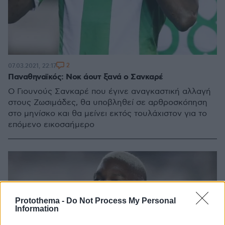
2
07.03.2021, 22:17
Παναθηναϊκός: Νοκ άουτ ξανά ο Σανκαρέ
Ο Γιουνούς Σανκαρέ που έγινε αναγκαστική αλλαγή
στους Ζωσιμάδες, θα υποβληθεί σε αρθροσκόπηση
στο μηνίσκο και θα μείνει εκτός τουλάχιστον για το
επόμενο εικοσαήμερο
Protothema -
Do Not Process My Personal
Information