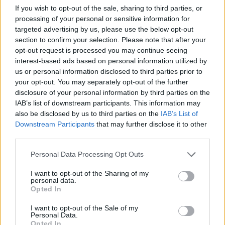
If you wish to opt-out of the sale, sharing to third parties, or
processing of your personal or sensitive information for
targeted advertising by us, please use the below opt-out
section to confirm your selection. Please note that after your
opt-out request is processed you may continue seeing
interest-based ads based on personal information utilized by
us or personal information disclosed to third parties prior to
your opt-out. You may separately opt-out of the further
disclosure of your personal information by third parties on the
IAB’s list of downstream participants. This information may
also be disclosed by us to third parties on the
IAB’s List of
Downstream Participants
that may further disclose it to other
third parties.
1
17.02.2021, 21:58
Please note that this website/app uses one or more Google
Personal Data Processing Opt Outs
Παναθηναϊκός: Θλάση ο Σανκαρέ
services and may gather and store information including but
Ο Γιουνούς Σανκαρέ έχει υποστεί θλάση στο
not limited to your visit or usage behaviour. You may click to
I want to opt-out of the Sharing of my
personal data.
δικέφαλο και θα δώσει αγώνα δρόμου για να
grant or deny consent to Google and its third-party tags to
Opted In
προλάβει το ντέρμπι με την ΑΕΚ στις 28
use your data for below specified purposes in below Google
Φεβρουαρίου
consent section.
I want to opt-out of the Sale of my
Personal Data.
Opted In