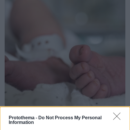
Protothema -
Do Not Process My Personal
Information
13.06.2025, 12:08
Ψηφιοποιημένες όλες οι πληροφορίες για υιοθεσίες από