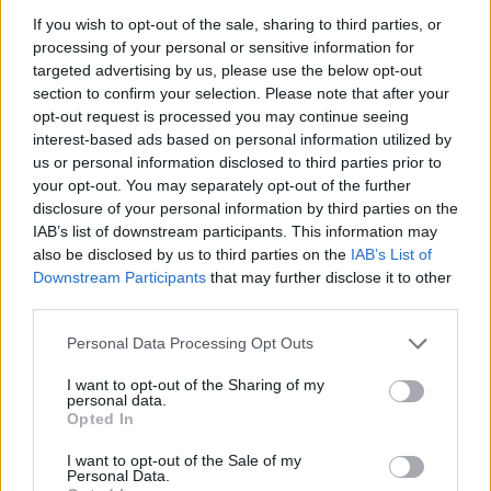
το 1950 έως σήμερα λέει η Μιχαηλίδου, απαντήσεις στη
If you wish to opt-out of the sale, sharing to third parties, or
Βουλή για την υπόθεση Καγκάνη
processing of your personal or sensitive information for
Συζήτηση στην Ολομέλεια της Βουλής μετά από
targeted advertising by us, please use the below opt-out
ερώτηση που κατέθεσε η βουλευτής της Νίκης
section to confirm your selection. Please note that after your
opt-out request is processed you may continue seeing
Ασπασία Κουρουπάκη στην Δόμνα Μιχαηλίδου
interest-based ads based on personal information utilized by
us or personal information disclosed to third parties prior to
your opt-out. You may separately opt-out of the further
disclosure of your personal information by third parties on the
IAB’s list of downstream participants. This information may
also be disclosed by us to third parties on the
IAB’s List of
Downstream Participants
that may further disclose it to other
third parties.
Please note that this website/app uses one or more Google
Personal Data Processing Opt Outs
services and may gather and store information including but
not limited to your visit or usage behaviour. You may click to
I want to opt-out of the Sharing of my
personal data.
grant or deny consent to Google and its third-party tags to
Opted In
use your data for below specified purposes in below Google
consent section.
I want to opt-out of the Sale of my
Personal Data.