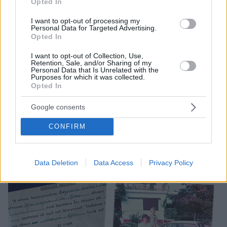
Opted In
I want to opt-out of processing my
Personal Data for Targeted Advertising.
Opted In
I want to opt-out of Collection, Use,
Retention, Sale, and/or Sharing of my
Personal Data that Is Unrelated with the
42
09.06.2025, 12:26
Purposes for which it was collected.
Opted In
Στη Βουλή η υπόθεση του Γιάννη Καγκάνη που τον
δήλωσαν νεκρό και τον πούλησαν
Google consents
Μετά την αποκάλυψη από το Πρώτο ΘΕΜΑ η
βουλευτής της «Νίκης», Ασπασία Κουρουπάκη,
CONFIRM
κατέθεσε ερώτηση στη Βουλή για τις σκοτεινές
πρακτικές υιοθεσιών στην Ελλάδα
Data Deletion
Data Access
Privacy Policy