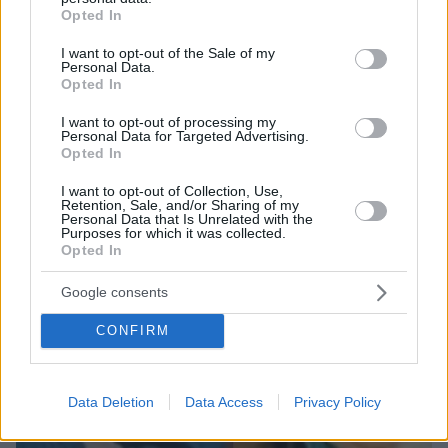
grant or deny consent to Google and its third-party tags to
λαδερό στις Κυκλάδες
Opted In
use your data for below specified purposes in below Google
Στο εστιατόριο του Γιάννη Γαβαλά, στη Μικρή
consent section.
I want to opt-out of the Sale of my
Ηρακλειά, έχω βρεθεί δυο-τρεις φορές, αν και πολύ
Personal Data.
Opted In
θα ήθελα να ήταν περισσότερες.
I want to opt-out of processing my
Personal Data for Targeted Advertising.
Opted In
I want to opt-out of Collection, Use,
Retention, Sale, and/or Sharing of my
Personal Data that Is Unrelated with the
Purposes for which it was collected.
Opted In
Google consents
CONFIRM
Data Deletion
Data Access
Privacy Policy