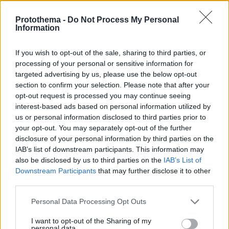
Protothema -
Do Not Process My Personal
Information
If you wish to opt-out of the sale, sharing to third parties, or
processing of your personal or sensitive information for
targeted advertising by us, please use the below opt-out
section to confirm your selection. Please note that after your
opt-out request is processed you may continue seeing
interest-based ads based on personal information utilized by
us or personal information disclosed to third parties prior to
your opt-out. You may separately opt-out of the further
disclosure of your personal information by third parties on the
IAB’s list of downstream participants. This information may
also be disclosed by us to third parties on the
IAB’s List of
Downstream Participants
that may further disclose it to other
third parties.
Please note that this website/app uses one or more Google
Personal Data Processing Opt Outs
29.08.2023, 17:30
services and may gather and store information including but
Ο σεφ Γιάννης Γαβαλάς από την Ηρακλειά μας εξηγεί τι
not limited to your visit or usage behaviour. You may click to
I want to opt-out of the Sharing of my
ειναι ο μηλέικος πελτές και γιατί δεν λείπει από κανένα
personal data.