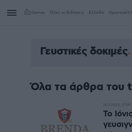
Games
Όλες οι Ειδήσεις
Ελλάδα
Πρωτοσέλι
Γευστικές δοκιμές
Όλα τα άρθρα του t
16.11.2022, 17:39
To Ιόνι
γευσιγν