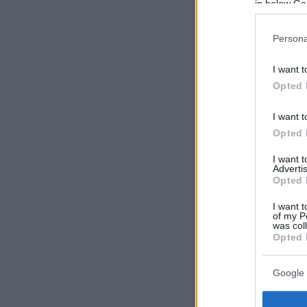
in below Go
Persona
I want t
Opted 
I want t
Opted 
I want 
Advertis
Opted 
I want t
of my P
was col
Opted 
Google 