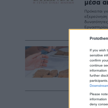
μέσα α
Πρόκειται γι
εξερεύνηση 
δυνατότητες
Eργαστηρίου
στην Κέρκυ
Protothe
16.06.2022, 16:0
If you wish 
Δοκιμά
sensitive in
confirm you
διαφορ
continue se
information 
Πριν από λίγ
further disc
για ψωμί στα
participants
χώρες.
Downstream 
Please note
information 
deny consent