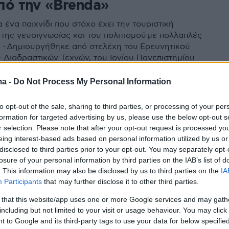
πό την «Brenda»
α ένα παιχνίδι που στόχο έχει την τουριστική
της γευσιγνωσίας και του πολιτισμού με πολλαπλές
 - Δημιουργήθηκε από στελέχη του Eρευνητικού
 Διαδραστικών Τεχνών, του Ιονίου Πανεπιστημίου
ρα
ma -
Do Not Process My Personal Information
0
to opt-out of the sale, sharing to third parties, or processing of your per
σαμε και βαθμολογήσαμε 8
formation for targeted advertising by us, please use the below opt-out s
r selection. Please note that after your opt-out request is processed y
ετικά κρίθινα παξιμάδια
eing interest-based ads based on personal information utilized by us or
disclosed to third parties prior to your opt-out. You may separately opt-
ες δεκαετίες, το κριθάρι ήταν το βασικό δημητριακό
losure of your personal information by third parties on the IAB’s list of
 νησιά, αλλά και σε πολλές μεσόγειες περιοχές της
. This information may also be disclosed by us to third parties on the
IA
Participants
that may further disclose it to other third parties.
 that this website/app uses one or more Google services and may gath
including but not limited to your visit or usage behaviour. You may click 
 to Google and its third-party tags to use your data for below specifi