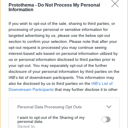
Protothema -
Do Not Process My Personal
Information
If you wish to opt-out of the sale, sharing to third parties, or
processing of your personal or sensitive information for
targeted advertising by us, please use the below opt-out
section to confirm your selection. Please note that after your
opt-out request is processed you may continue seeing
interest-based ads based on personal information utilized by
us or personal information disclosed to third parties prior to
your opt-out. You may separately opt-out of the further
disclosure of your personal information by third parties on the
IAB’s list of downstream participants. This information may
also be disclosed by us to third parties on the
IAB’s List of
Downstream Participants
that may further disclose it to other
third parties.
Please note that this website/app uses one or more Google
Personal Data Processing Opt Outs
2
08.10.2022, 19:29
services and may gather and store information including but
Δολιοφθορά η βλάβη στο σιδηροδρομικό δίκτυο, λένε
not limited to your visit or usage behaviour. You may click to
I want to opt-out of the Sharing of my
οι αρχές της Γερμανίας - «Τα καλώδια κόπηκαν σκόπιμα»
personal data.
grant or deny consent to Google and its third-party tags to
Opted In