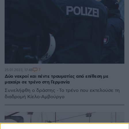
7
25.01.2023, 17:48
Δύο νεκροί και πέντε τραυματίες από επίθεση με
μαχαίρι σε τρένο στη Γερμανία
Συνελήφθη ο δράστης - Το τρένο που εκτελούσε τη
διαδρομή Κίελο-Αμβούργο