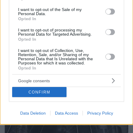
Ύστερα από έρευνες, διαπιστώθηκε πως τα καλώδια
use your data for below specified purposes in below Google
των οπτικών ινών ήταν κομμένα σε δύο σημεία, στο
consent section.
I want to opt-out of the Sale of my
Βερολίνο και τη Βόρεια Ρηνανία-Βεστφαλία
Personal Data.
Opted In
I want to opt-out of processing my
Personal Data for Targeted Advertising.
Opted In
I want to opt-out of Collection, Use,
Retention, Sale, and/or Sharing of my
Personal Data that Is Unrelated with the
Purposes for which it was collected.
Opted In
Google consents
CONFIRM
Data Deletion
Data Access
Privacy Policy