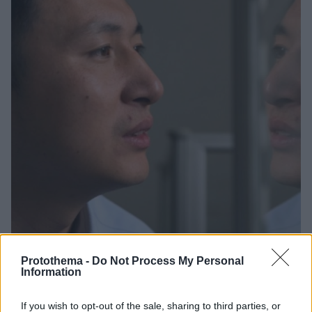
Protothema -
Do Not Process My Personal
29.11.2018, 16:06
Information
Κίνα: «Στοπ» στους ερευνητές που εμπλέκονται στη
γέννηση των γενετικά τροποποιημένων μωρών
If you wish to opt-out of the sale, sharing to third parties, or