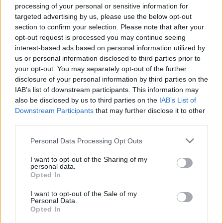
Το Πεκίνο ζήτησε την αναστολή όλων των ερευνητών
processing of your personal or sensitive information for
που ενεπλάκησαν στο υποτιθέμενο πείραμα -
targeted advertising by us, please use the below opt-out
«Σφόδρα αντίθετος» δήλωσε ο αναπληρωτής
section to confirm your selection. Please note that after your
υπουργός Επιστήμης και Τεχνολογίας
opt-out request is processed you may continue seeing
interest-based ads based on personal information utilized by
us or personal information disclosed to third parties prior to
your opt-out. You may separately opt-out of the further
disclosure of your personal information by third parties on the
IAB’s list of downstream participants. This information may
also be disclosed by us to third parties on the
IAB’s List of
Downstream Participants
that may further disclose it to other
third parties.
Please note that this website/app uses one or more Google
Personal Data Processing Opt Outs
services and may gather and store information including but
not limited to your visit or usage behaviour. You may click to
I want to opt-out of the Sharing of my
personal data.
grant or deny consent to Google and its third-party tags to
Opted In
use your data for below specified purposes in below Google
consent section.
I want to opt-out of the Sale of my
Personal Data.
Opted In