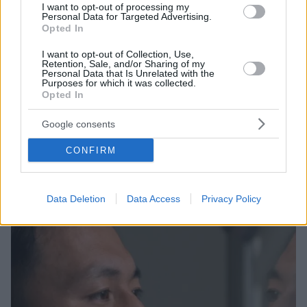
I want to opt-out of processing my
Personal Data for Targeted Advertising.
Opted In
I want to opt-out of Collection, Use,
Retention, Sale, and/or Sharing of my
Personal Data that Is Unrelated with the
6
28.11.2018, 12:29
Purposes for which it was collected.
Γενετικά τροποποιημένα μωρά: Μετά τον σάλο, «παύση»
Opted In
στα πειράματά του ανακοίνωσε ο Κινέζος γενετιστής
Ο Χε επιβεβαίωσε ότι κατάφερε να γεννηθούν δίδυμα
Google consents
των οποίων το DNA τροποποιήθηκε για να
CONFIRM
προστατεύονται από τον ιό του AIDS, ενώ δήλωσε
υπερήφανος για το επίτευγμά του
Data Deletion
Data Access
Privacy Policy