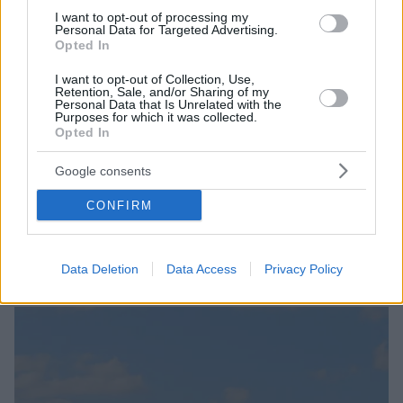
I want to opt-out of processing my
Personal Data for Targeted Advertising.
Opted In
I want to opt-out of Collection, Use,
Retention, Sale, and/or Sharing of my
Personal Data that Is Unrelated with the
Purposes for which it was collected.
18
04.08.2025, 16:55
Opted In
Αποκαταστάθηκε το τεχνικό πρόβλημα στην παλιά
γέφυρα του Ευρίπου, λειτουργεί εκ νέου για οχήματα
Google consents
και πεζούς - Δεν επιτρέπεται ακόμα η διέλευση πλοίων
Στα όριά της η γέφυρα, η οποία είναι πλέον 65 ετών
CONFIRM
και χρειάζεται αντικατάσταση ή επιδιόρθωση -
Αποκαταστάθηκαν τα κυκλοφοριακά προβλήματα
στην πόλη της Χαλκίδας
Data Deletion
Data Access
Privacy Policy