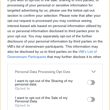
If you wish to opt-out of the sale, sharing to third parties, or
πάνω από τα παλιρροϊκά ρεύματα της Χαλκίδας
processing of your personal or sensitive information for
targeted advertising by us, please use the below opt-out
Μία γέφυρα που ήταν σημαντική για την περιοχή από
section to confirm your selection. Please note that after your
την αρχαιότητα - Δόθηκε ξανά στην κυκλοφορία
opt-out request is processed you may continue seeing
μετά τη βλάβη που υπέστη το Σαββατοκύριακο
interest-based ads based on personal information utilized by
us or personal information disclosed to third parties prior to
your opt-out. You may separately opt-out of the further
disclosure of your personal information by third parties on the
IAB’s list of downstream participants. This information may
also be disclosed by us to third parties on the
IAB’s List of
Downstream Participants
that may further disclose it to other
third parties.
Please note that this website/app uses one or more Google
Personal Data Processing Opt Outs
services and may gather and store information including but
not limited to your visit or usage behaviour. You may click to
I want to opt-out of the Sharing of my
personal data.
grant or deny consent to Google and its third-party tags to
Opted In
use your data for below specified purposes in below Google
consent section.
I want to opt-out of the Sale of my
Personal Data.
Opted In