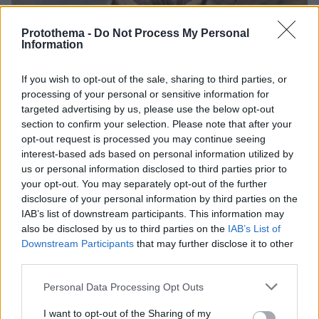
Protothema -
Do Not Process My Personal
Information
If you wish to opt-out of the sale, sharing to third parties, or
processing of your personal or sensitive information for
targeted advertising by us, please use the below opt-out
section to confirm your selection. Please note that after your
opt-out request is processed you may continue seeing
interest-based ads based on personal information utilized by
us or personal information disclosed to third parties prior to
your opt-out. You may separately opt-out of the further
disclosure of your personal information by third parties on the
IAB’s list of downstream participants. This information may
also be disclosed by us to third parties on the
IAB’s List of
Downstream Participants
that may further disclose it to other
third parties.
29
29.06.2019, 10:44
Please note that this website/app uses one or more Google
Personal Data Processing Opt Outs
Βόλος: 12μηνη φυλάκιση στον 55χρονο που κλωτσούσε
services and may gather and store information including but
στο κεφάλι γάιδαρο... για να συνέλθει
not limited to your visit or usage behaviour. You may click to
I want to opt-out of the Sharing of my