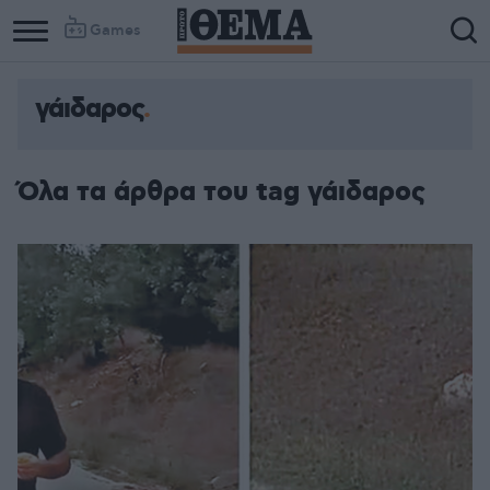
Games
γάιδαρος
Όλα τα άρθρα του tag γάιδαρος