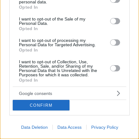
personal data.
grant or deny consent to Google and its third-party tags to
Η δικαιολογία του ήταν ότι κάποιοι «μάτιασαν» το
Opted In
use your data for below specified purposes in below Google
ζώο, εκείνο έπαθε κρίση πανικού και αν δεν του
consent section.
συμπεριφερόταν με αυτό τον τρόπο το ζώο θα
I want to opt-out of the Sale of my
Personal Data.
κινδύνευε να πεθάνει
Opted In
I want to opt-out of processing my
Personal Data for Targeted Advertising.
Opted In
I want to opt-out of Collection, Use,
Retention, Sale, and/or Sharing of my
Personal Data that Is Unrelated with the
Purposes for which it was collected.
Opted In
Google consents
CONFIRM
Data Deletion
Data Access
Privacy Policy