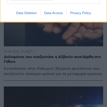
Data Deletion
Data Access
Privacy Policy
3
22.05.2022, 13:24
Δολοφόνος που αναζητούσε η Αλβανία συνελήφθη στο
Γύθειο
Εντοπίστηκε στην Κάλυμνο 32χρονη φυγόποινη που
αναζητείτο τέσσερα χρόνια για τη μεταφορά ηρωίνης