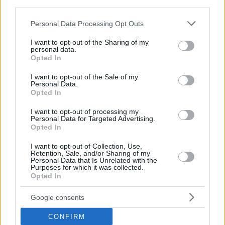
third parties.
Please note that this website/app uses one or more Google
Personal Data Processing Opt Outs
services and may gather and store information including but
1
23.05.2023, 14:37
not limited to your visit or usage behaviour. You may click to
I want to opt-out of the Sharing of my
personal data.
Σύλληψη 37χρονης φυγόποινης στην Πετρούπολη για
grant or deny consent to Google and its third-party tags to
Opted In
παράνομη προώθηση αλλοδαπών
use your data for below specified purposes in below Google
consent section.
Σε βάρος της εκκρεμούσε καταδικαστική απόφαση 18
I want to opt-out of the Sale of my
Personal Data.
ετών
Opted In
I want to opt-out of processing my
Personal Data for Targeted Advertising.
Opted In
I want to opt-out of Collection, Use,
Retention, Sale, and/or Sharing of my
Personal Data that Is Unrelated with the
Purposes for which it was collected.
Opted In
Google consents
CONFIRM