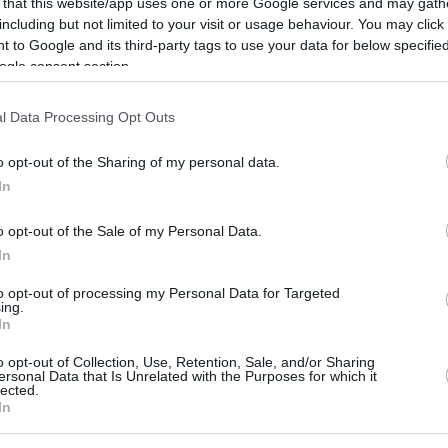
 that this website/app uses one or more Google services and may gath
49
6
including but not limited to your visit or usage behaviour. You may click 
άφοι προσφεύγουν στο ΣτΕ
 to Google and its third-party tags to use your data for below specifi
ogle consent section.
 νέες ταυτότητες: Γιατί
τουν αίτηση ακύρωσης
l Data Processing Opt Outs
νέο καθεστώς στα αστυνομικά τμήματα υπάρχει πλέον
o opt-out of the Sharing of my personal data.
 να φωτογραφίζονται οι πολίτες που προσέρχονται
In
σουν ή να αντικαταστήσουν την αστυνομική τους
o opt-out of the Sale of my Personal Data.
In
12
4
to opt-out of processing my Personal Data for Targeted
άφοι από Γερμανία μέχρι
ing.
In
α έρχονται Ελλάδα για τα
o opt-out of Collection, Use, Retention, Sale, and/or Sharing
άφη που... χορεύουν
ersonal Data that Is Unrelated with the Purposes for which it
lected.
In
ετικός τουρισμός - Η μοναδικότητα της Ελλάδας
 τους spotters αεροσκαφών