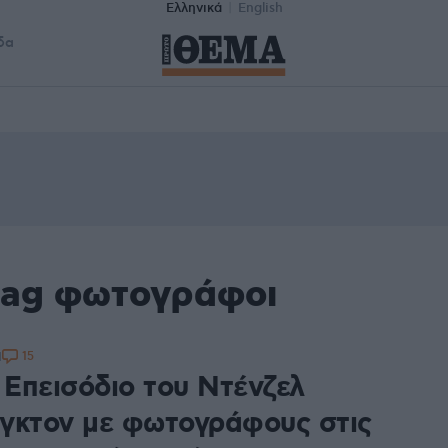
Ελληνικά
English
δα
tag φωτογράφοι
15
1
 Επεισόδιο του Ντένζελ
γκτον με φωτογράφους στις