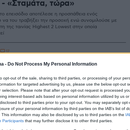
 - «Σταμάτα, τώρα»
το επεισόδιο αποτέλεσε η προσπάθεια ενός
να του τραβήξει την προσοχή ενώ συνομιλούσε με
η της ταινίας Highest 2 Lowest στην οποία
εί
17
5
τιν Μπίμπερ ξέσπασε σε
ma -
Do Not Process My Personal Information
άφους: Δεν σας νοιάζει τίποτα
to opt-out of the sale, sharing to third parties, or processing of your per
τός από τα λεφτά - Δείτε το
formation for targeted advertising by us, please use the below opt-out s
r selection. Please note that after your opt-out request is processed y
eing interest-based ads based on personal information utilized by us or
τραγουδιστής εντοπίστηκε από παπαράτσι, ενώ
disclosed to third parties prior to your opt-out. You may separately opt-
ε φίλους του σε καφετέρια στην περιοχή Παλμ
losure of your personal information by third parties on the IAB’s list of
. This information may also be disclosed by us to third parties on the
IA
Participants
that may further disclose it to other third parties.