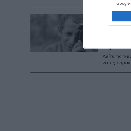
Google 
18.01.2021, 16:32
«Σινεμ
ενδιαφ
την Τα
Δείτε τις τα
να τις παρα