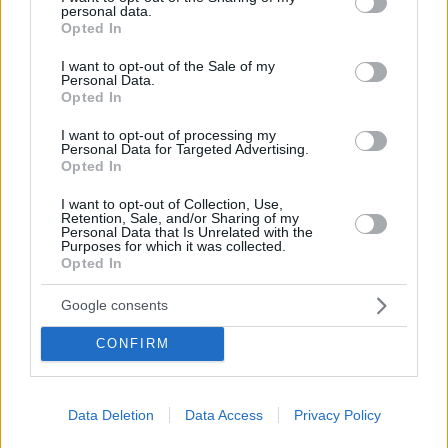
εθελοντές για να αποφευχθεί τυχόν επέκταση της
personal data.
grant or deny consent to Google and its third-party tags to
φωτιάς - Από το πρωί εναέρια μέσα πραγματοποιούν
Opted In
use your data for below specified purposes in below Google
κατασβέσεις σε μικροεστίες σε όλη την καμένη
consent section.
I want to opt-out of the Sale of my
έκταση ώστε να αποφευχθούν αναζωπυρώσεις
Personal Data.
Opted In
I want to opt-out of processing my
Personal Data for Targeted Advertising.
Opted In
I want to opt-out of Collection, Use,
Retention, Sale, and/or Sharing of my
Personal Data that Is Unrelated with the
Purposes for which it was collected.
Opted In
Google consents
CONFIRM
Data Deletion
Data Access
Privacy Policy