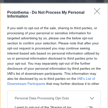
Protothema -
Do Not Process My Personal
Information
If you wish to opt-out of the sale, sharing to third parties, or
processing of your personal or sensitive information for
targeted advertising by us, please use the below opt-out
section to confirm your selection. Please note that after your
opt-out request is processed you may continue seeing
interest-based ads based on personal information utilized by
us or personal information disclosed to third parties prior to
your opt-out. You may separately opt-out of the further
disclosure of your personal information by third parties on the
IAB’s list of downstream participants. This information may
also be disclosed by us to third parties on the
IAB’s List of
Downstream Participants
that may further disclose it to other
third parties.
28.07.2022, 19:15
Σε ύφεση από το μεσημέρι η φωτιά στη νότια Λέσβο
Please note that this website/app uses one or more Google
Personal Data Processing Opt Outs
services and may gather and store information including but
Σε επιφυλακή δασοπυροσβεστικές δυνάμεις και
not limited to your visit or usage behaviour. You may click to
I want to opt-out of the Sharing of my