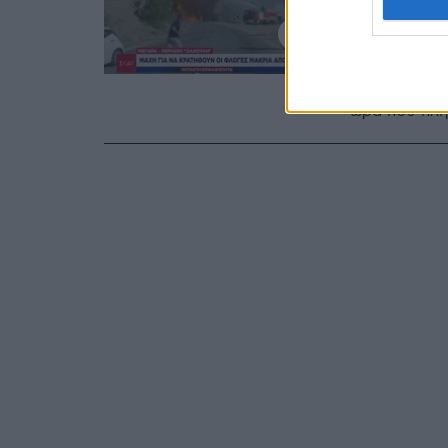
οι φλό
συνεργε
«Μπες μέσα 
ώρα που πλη