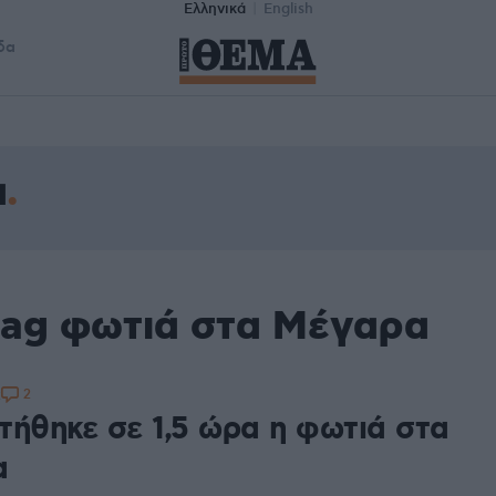
Ελληνικά
English
δα
α
tag φωτιά στα Μέγαρα
2
2
τήθηκε σε 1,5 ώρα η φωτιά στα
α