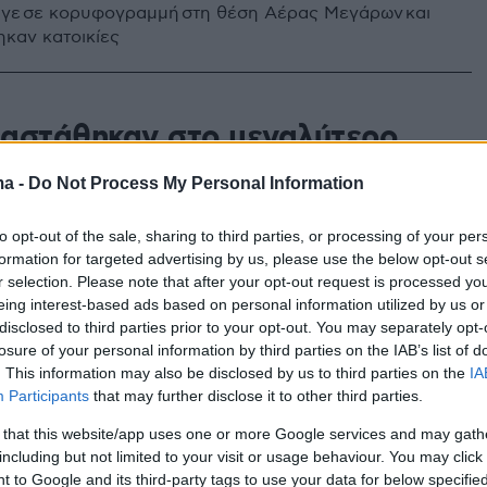
ιγε σε κορυφογραμμή στη θέση Αέρας Μεγάρων και
ηκαν κατοικίες
αστάθηκαν στο μεγαλύτερο
ι ζημιές σε Πεντέλη και
ma -
Do Not Process My Personal Information
, ανακοίνωσε ο ΔΕΔΔΗΕ
to opt-out of the sale, sharing to third parties, or processing of your per
α του ΔΕΔΔΗΕ παραμένουν στις πληγείσες περιοχές
formation for targeted advertising by us, please use the below opt-out s
έλθει η ηλεκτροδότηση στον τελευταίο καταναλωτή
r selection. Please note that after your opt-out request is processed y
eing interest-based ads based on personal information utilized by us or
disclosed to third parties prior to your opt-out. You may separately opt-
losure of your personal information by third parties on the IAB’s list of
ελέας θα ερευνήσει αν ήταν
. This information may also be disclosed by us to third parties on the
IA
Participants
that may further disclose it to other third parties.
μοί οι πυρκαγιές σε Πεντέλη-
 that this website/app uses one or more Google services and may gath
α
including but not limited to your visit or usage behaviour. You may click 
 to Google and its third-party tags to use your data for below specifi