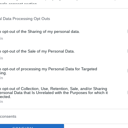
ούν τυχόν ποινικές ευθύνες προς πάσα κατεύθυνση
ogle consent section.
ιές μετά τα εύλογα ερωτήματα που προκαλούν οι
ό τις οποίες ξέσπασαν - Ο εμπρησμός μεταξύ των
l Data Processing Opt Outs
ηση αδικημάτων
o opt-out of the Sharing of my personal data.
In
στική προσγείωση για
o opt-out of the Sale of my Personal Data.
ερο Ericsson που συμμετείχε
In
ατάσβεση της φωτιάς στα
to opt-out of processing my Personal Data for Targeted
ing.
α
In
o opt-out of Collection, Use, Retention, Sale, and/or Sharing
πληροφορίες η προσγείωση του ελικοπτέρου έγινε
ersonal Data that Is Unrelated with the Purposes for which it
ύς λόγους
lected.
In
2
consents
 καρέ η στιγμή που φουντώνουν