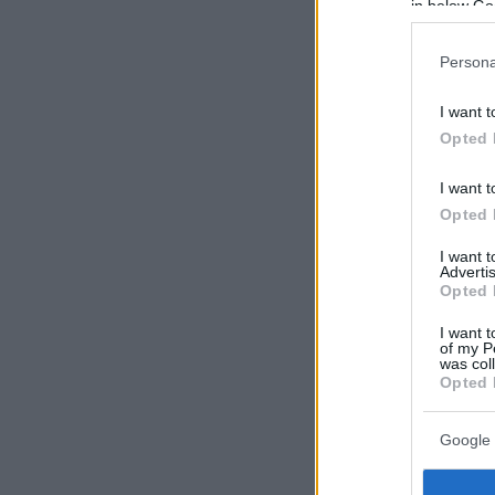
in below Go
Persona
I want t
Opted 
I want t
Opted 
I want 
Advertis
Opted 
I want t
of my P
was col
Opted 
Google 