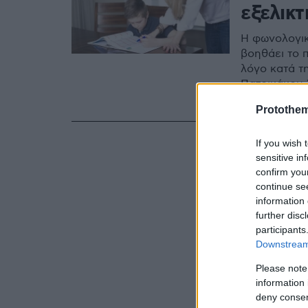
εξελικτ
Η φωνολογικ
βοηθάει το 
λόγο κατά τη
Πατρικάκου 
ΜΗΤΕΡΑ εξηγ
Protothe
τη γραφή και
If you wish 
sensitive in
confirm you
continue se
information 
further disc
participants
Downstream 
Please note
information 
deny consent