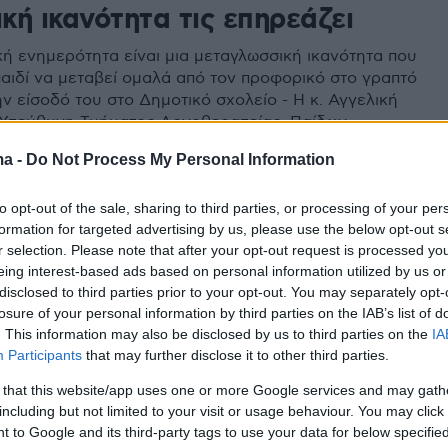
ική ικανότητα τις επηρεάζει
ή ενημερότητα είναι μια μεταγλωσσική ικανότητα που
παιδί να μεταβεί ομαλά από τον προφορικό στο γραπτό
ν είσοδό του στο Δημοτικό σχολείο - H κ. Αγγελική
Υπεύθυνη Τμήματος Λογοθεραπείας, Παίδων
εί πώς σχετίζεται με δυσκολίες στην ανάγνωση και
ma -
Do Not Process My Personal Information
 τι ισχύει στην περίπτωση της δυσλεξίας
to opt-out of the sale, sharing to third parties, or processing of your per
formation for targeted advertising by us, please use the below opt-out s
r selection. Please note that after your opt-out request is processed y
eing interest-based ads based on personal information utilized by us or
disclosed to third parties prior to your opt-out. You may separately opt-
losure of your personal information by third parties on the IAB’s list of
. This information may also be disclosed by us to third parties on the
IA
Participants
that may further disclose it to other third parties.
 that this website/app uses one or more Google services and may gath
including but not limited to your visit or usage behaviour. You may click 
 to Google and its third-party tags to use your data for below specifi