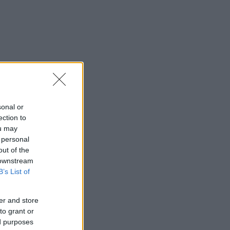
sonal or
ection to
ou may
 personal
out of the
 downstream
B’s List of
er and store
to grant or
ed purposes