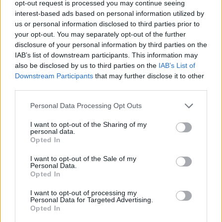
opt-out request is processed you may continue seeing
interest-based ads based on personal information utilized by
us or personal information disclosed to third parties prior to
your opt-out. You may separately opt-out of the further
disclosure of your personal information by third parties on the
IAB’s list of downstream participants. This information may
also be disclosed by us to third parties on the
IAB’s List of
Downstream Participants
that may further disclose it to other
third parties.
19.01.2024, 11:29
Please note that this website/app uses one or more Google
Personal Data Processing Opt Outs
Προστασία και φροντίδα στο full σε ό,τι έκτακτο
services and may gather and store information including but
προκύψει
not limited to your visit or usage behaviour. You may click to
I want to opt-out of the Sharing of my
personal data.
Υπάρχουν φορές στη ζωή που ένα αναπάντεχο
grant or deny consent to Google and its third-party tags to
Opted In
γεγονός, όπως μια ασθένεια ή ένα ατύχημα μας
use your data for below specified purposes in below Google
αποδιοργανώνει και μας αποσυντονίζει. Σε αυτές τις
consent section.
I want to opt-out of the Sale of my
δύσκολες στιγμές μας καθησυχάζει η γνώση ότι για
Personal Data.
Opted In
κάθε έκτακτο περιστατικό, θα έχουμε την φροντίδα
και την προστασία που μας αξίζει
I want to opt-out of processing my
Personal Data for Targeted Advertising.
Opted In