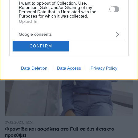
I want to opt-out of Collection, Use,
Retention, Sale, and/or Sharing of my
Personal Data that Is Unrelated with the
Purposes for which it was collected.
Opted In
Google consents
CONFIRM
Data Deletion
Data Access
Privacy Policy
29.12.2023, 12:51
Φροντίδα και ασφάλεια στο Full σε ό,τι έκτακτο
προκύψει