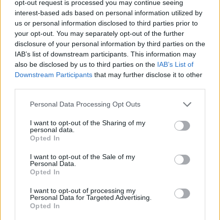
opt-out request is processed you may continue seeing
interest-based ads based on personal information utilized by
us or personal information disclosed to third parties prior to
your opt-out. You may separately opt-out of the further
disclosure of your personal information by third parties on the
IAB’s list of downstream participants. This information may
also be disclosed by us to third parties on the
IAB’s List of
Downstream Participants
that may further disclose it to other
third parties.
Please note that this website/app uses one or more Google
Personal Data Processing Opt Outs
services and may gather and store information including but
13
30.09.2022, 22:13
not limited to your visit or usage behaviour. You may click to
I want to opt-out of the Sharing of my
Νεκρός εντοπίστηκε 18χρονος που φρουρούσε το
personal data.
grant or deny consent to Google and its third-party tags to
φέρετρο της βασίλισσας Ελισάβετ
Opted In
use your data for below specified purposes in below Google
Τον βρήκαν στους στρατώνες στο Hyde Park
consent section.
I want to opt-out of the Sale of my
Personal Data.
Opted In
I want to opt-out of processing my
Personal Data for Targeted Advertising.
Opted In